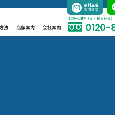
内
無料査定
お問合せ
容
を
10時~18時（日・祝日休み）
ス
0120-
方法
店舗案内
会社案内
キ
ッ
プ
よくあるご質問
現代アート買取
出張買取（無料）
大阪店
当社の特徴
茶道具買取
業者間オークション出品代行
instagram
彫刻・ブロンズ買取
工芸品買取