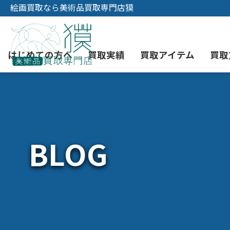
絵画買取なら美術品買取専門店獏
はじめての方へ
買取実績
買取アイテム
買取
初めての美術品売却
絵画買取
3つの買取方法
東京店
会社概要
BLOG
骨董品買取
宅配・郵送買取
消費者志向自主宣言
YOUTUBE
西洋アンティーク買取
時価評価サービス
中国骨董品買取