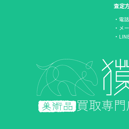
査定
・電
・メ
・LI