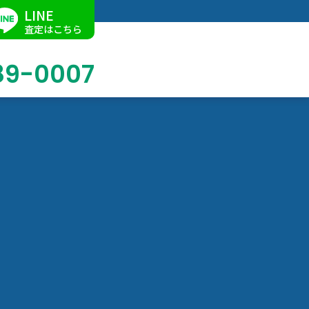
LINE
査定はこちら
89-0007
ブログ
掛軸買取
店舗での買取
名古屋店
求人情報
陶磁器・陶器買取
催事買取
Facebook
美術品・古美術品買取
ジュエリー・ウォッチ買取