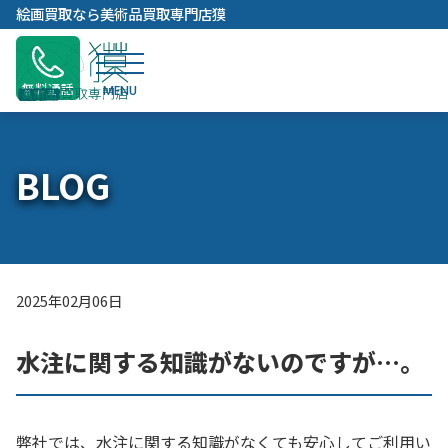
内
絵画買取なら美術品買取専門店獏
容
を
ス
無料通話
キ
ッ
プ
BLOG
2025年02月06日
水注に関する知識がないのですが…。
弊社では、水注に関する知識がなくても安心してご利用い