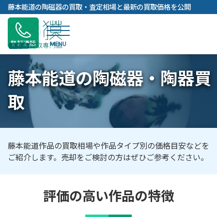
内
藤本能道の陶磁器の買取・査定相場と最新の買取価格を公開
容
を
ス
無料通話
キ
ッ
藤本能道の陶磁器・陶器買
プ
取
藤本能道作品の買取相場や作品タイプ別の価格目安などを
ご紹介します。売却をご検討の方はぜひご参考ください。
評価の高い作品の特徴