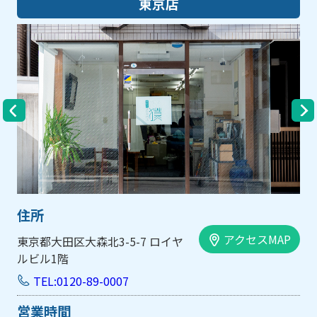
大阪店
住所
クセスMAP
アクセ
大阪市中央区内平野町1-1-5 西大
手前ビル103号
TEL:0120-89-0007
営業時間