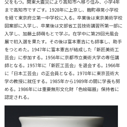
父をもつ。関東大震災により高知市へ移り住み、小学4年
まで高知市ですごす。1928年に上京し、麹町尋常小学校
を経て東京府立第一中学校に入る。卒業後は東京美術学校
図案部に入学し、卒業後は文部省工芸技術講習所第一部に
入学し、加藤土師萌もとで学ぶ。在学中に第29回光風会
展で初入選を果たす。その後は富本憲吉にも師事し、助手
をつとめた。1947年に富本憲吉が結成した「新匠美術工
芸会」に参加する。1956年に京都市立美術大学の専任講
師となる。1957年に「新匠工芸会」を退会する。1966年
に「日本工芸会」の正会員となる。1970年に東京芸術大
学の教授に就任する。1985年から1989年の間に学長も努
める。1986年には重要無形文化財「色絵磁器」保持者に
認定される。