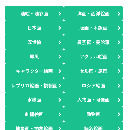
油絵・油彩画
洋画・西洋絵画
日本画
版画・木版画
浮世絵
曼荼羅・曼陀羅
屏風
アクリル絵画
キャラクター絵画
セル画・原画
レプリカ絵画・複製画
ロシア絵画
水墨画
人物画・肖像画
刺繍絵画
動物画
抽象画・抽象絵画
無名絵画