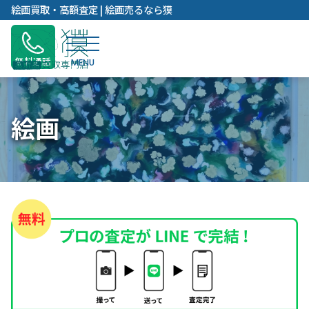
内
絵画買取・高額査定 | 絵画売るなら獏
容
を
ス
無料通話
キ
ッ
プ
絵画