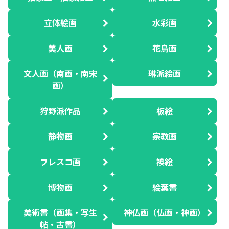
立体絵画
水彩画
美人画
花鳥画
文人画（南画・南宋
琳派絵画
画）
狩野派作品
板絵
静物画
宗教画
フレスコ画
襖絵
博物画
絵葉書
美術書（画集・写生
神仏画（仏画・神画）
帖・古書）