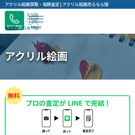
内
アクリル絵画買取・高額査定 | アクリル絵画売るなら獏
容
を
ス
無料通話
キ
ッ
プ
アクリル絵画