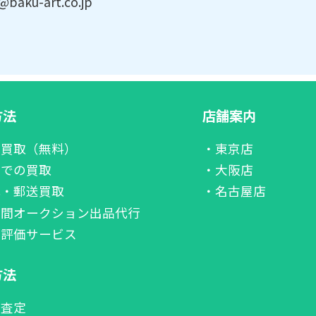
@baku-art.co.jp
方法
店舗案内
張買取（無料）
・東京店
舗での買取
・大阪店
配・郵送買取
・名古屋店
者間オークション出品代行
価評価サービス
方法
話査定