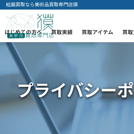
絵画買取なら美術品買取専門店獏
はじめての方へ
買取実績
買取アイテム
買取
初めての美術品売却
絵画買取
3つの買取方法
東京店
会社概要
プライバシーポ
骨董品買取
宅配・郵送買取
消費者志向自主宣言
YOUTUBE
西洋アンティーク買取
時価評価サービス
中国骨董品買取