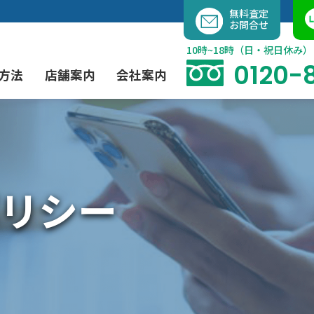
内
無料査定
お問合せ
容
を
10時~18時（日・祝日休み）
ス
0120-
方法
店舗案内
会社案内
キ
ッ
プ
よくあるご質問
現代アート買取
出張買取（無料）
大阪店
当社の特徴
リシー
茶道具買取
業者間オークション出品代行
instagram
彫刻・ブロンズ買取
工芸品買取