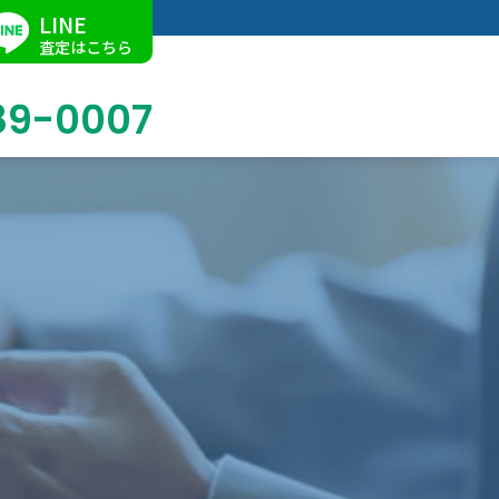
LINE
査定はこちら
89-0007
ブログ
掛軸買取
店舗での買取
名古屋店
求人情報
陶磁器・陶器買取
催事買取
Facebook
美術品・古美術品買取
ジュエリー・ウォッチ買取