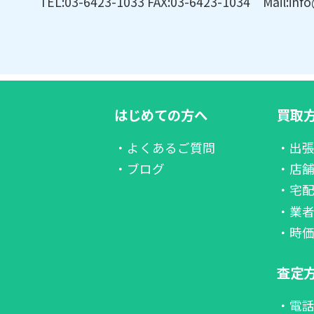
TEL:03-6423-1033 FAX:03-6423-1034 Mail:info
はじめての方へ
買取
・よくあるご質問
・出
・ブログ
・店
・宅
・業
・時
査定
・電