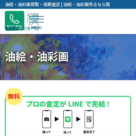
内
油絵・油彩画買取・高額査定 | 油絵・油彩画売るなら獏
容
を
ス
無料通話
キ
ッ
プ
油絵・油彩画