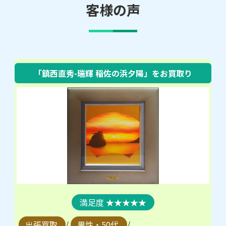
客様の声
「鎮西直秀-瑞輝 稲佐の浜夕陽」をお買取り
★★★★★
出張買取
/
男性・50代
/