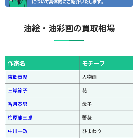
油絵・油彩画の買取相場
作家名
モチーフ
東郷青児
人物画
三岸節子
花
香月泰男
母子
梅原龍三郎
薔薇
中川一政
ひまわり