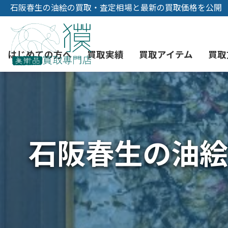
石阪春生の油絵の買取・査定相場と最新の買取価格を公開
はじめての方へ
買取実績
買取アイテム
買取
初めての美術品売却
絵画買取
3つの買取方法
東京店
会社概要
石阪春生の油絵
骨董品買取
宅配・郵送買取
消費者志向自主宣言
YOUTUBE
西洋アンティーク買取
時価評価サービス
中国骨董品買取