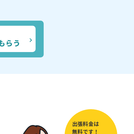
もらう
出張料金は
無料です！