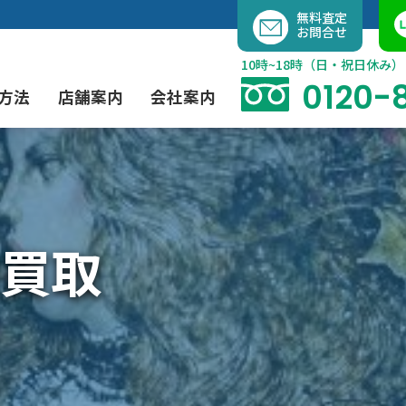
内
無料査定
お問合せ
容
を
10時~18時（日・祝日休み）
ス
0120-
方法
店舗案内
会社案内
キ
ッ
プ
よくあるご質問
現代アート買取
出張買取（無料）
大阪店
当社の特徴
買取
茶道具買取
業者間オークション出品代行
instagram
彫刻・ブロンズ買取
工芸品買取