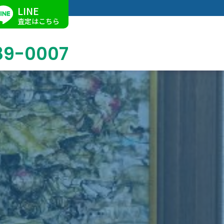
LINE
査定はこちら
89-0007
ブログ
掛軸買取
店舗での買取
名古屋店
求人情報
陶磁器・陶器買取
催事買取
Facebook
美術品・古美術品買取
ジュエリー・ウォッチ買取