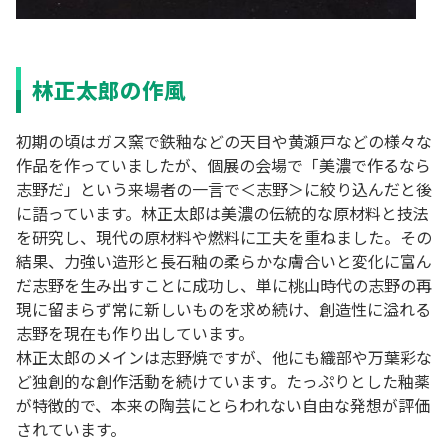
林正太郎の作風
初期の頃はガス窯で鉄釉などの天目や黄瀬戸などの様々な
作品を作っていましたが、個展の会場で「美濃で作るなら
志野だ」という来場者の一言で＜志野＞に絞り込んだと後
に語っています。林正太郎は美濃の伝統的な原材料と技法
を研究し、現代の原材料や燃料に工夫を重ねました。その
結果、力強い造形と長石釉の柔らかな膚合いと変化に富ん
だ志野を生み出すことに成功し、単に桃山時代の志野の再
現に留まらず常に新しいものを求め続け、創造性に溢れる
志野を現在も作り出しています。
林正太郎のメインは志野焼ですが、他にも織部や万葉彩な
ど独創的な創作活動を続けています。たっぷりとした釉薬
が特徴的で、本来の陶芸にとらわれない自由な発想が評価
されています。