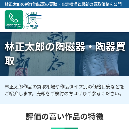
内
林正太郎の新作陶磁器の買取・査定相場と最新の買取価格を公開
容
を
ス
無料通話
キ
ッ
林正太郎の陶磁器・陶器買
プ
取
林正太郎作品の買取相場や作品タイプ別の価格目安などを
ご紹介します。売却をご検討の方はぜひご参考ください。
評価の高い作品の特徴