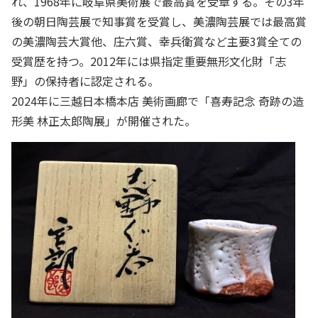
れ、1968年に岐阜県美術展で最高賞を受章する。その3年
後の朝日陶芸展で知事賞を受賞し、美濃陶芸展では最高賞
の美濃陶芸大賞他、庄六賞、幸兵衛賞など主要3賞全ての
受賞歴を持つ。2012年には県指定重要無形文化財「志
野」の保持者に認定される。
2024年に三越日本橋本店 美術画廊で「喜寿記念 奇跡の造
形美 林正太郎陶展」が開催された。