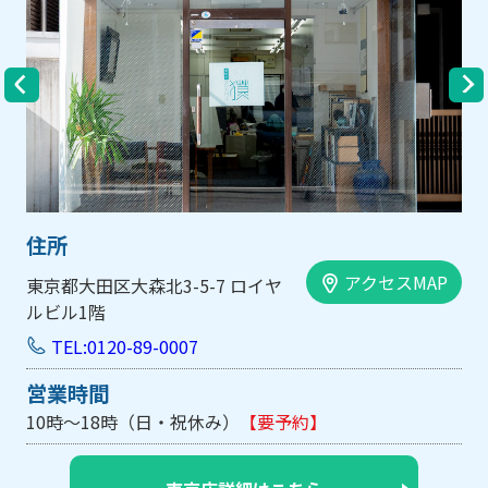
住所
アクセスMAP
大阪市中央区内平野町1-1-5 西大
手前ビル103号
TEL:0120-89-0007
営業時間
約】
10時～18時（日・祝休み/土曜は不定休