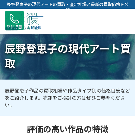
内
辰野登恵子の現代アートの買取・査定相場と最新の買取価格を公
容
開
を
ス
無料通話
キ
ッ
辰野登恵子の現代アート買
プ
取
辰野登恵子作品の買取相場や作品タイプ別の価格目安など
をご紹介します。売却をご検討の方はぜひご参考くださ
い。
評価の高い作品の特徴