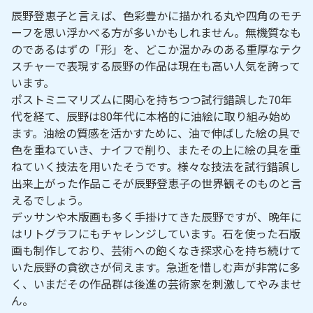
辰野登恵子と言えば、色彩豊かに描かれる丸や四角のモチ
ーフを思い浮かべる方が多いかもしれません。無機質なも
のであるはずの「形」を、どこか温かみのある重厚なテク
スチャーで表現する辰野の作品は現在も高い人気を誇って
います。
ポストミニマリズムに関心を持ちつつ試行錯誤した70年
代を経て、辰野は80年代に本格的に油絵に取り組み始め
ます。油絵の質感を活かすために、油で伸ばした絵の具で
色を重ねていき、ナイフで削り、またその上に絵の具を重
ねていく技法を用いたそうです。様々な技法を試行錯誤し
出来上がった作品こそが辰野登恵子の世界観そのものと言
えるでしょう。
デッサンや木版画も多く手掛けてきた辰野ですが、晩年に
はリトグラフにもチャレンジしています。石を使った石版
画も制作しており、芸術への飽くなき探求心を持ち続けて
いた辰野の貪欲さが伺えます。急逝を惜しむ声が非常に多
く、いまだその作品群は後進の芸術家を刺激してやみませ
ん。