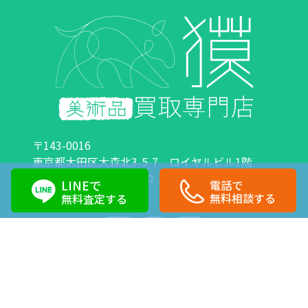
〒143-0016
東京都大田区大森北3-5-7 ロイヤルビル1階
営業時間：10:00～18:00 定休日：日曜日・祝日
LINEで
電話で
0120-89-0007
03-6423-1033
無料相談する
無料査定する
Copyright©株式会社獏 All Right Reserved.