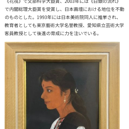
《花筏》で文部科学大臣賞、2003年には《白銀の流れ》
で内閣総理大臣賞を受賞し、日本画壇における地位を不動
のものとした。1993年には日本美術院同人に推挙され、
教育者としても東京藝術大学名誉教授、愛知県立芸術大学
客員教授として後進の育成に力を注いでいる。