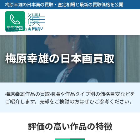
内
梅原幸雄の日本画の買取・査定相場と最新の買取価格を公開
容
を
ス
無料通話
キ
ッ
プ
梅原幸雄の日本画買取
梅原幸雄作品の買取相場や作品タイプ別の価格目安などを
ご紹介します。売却をご検討の方はぜひご参考ください。
評価の高い作品の特徴