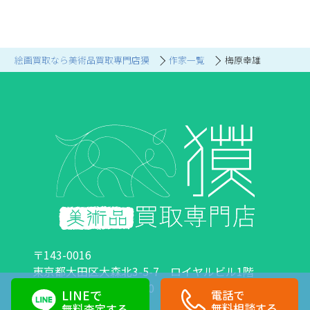
絵画買取なら美術品買取専門店獏
作家一覧
梅原幸雄
〒143-0016
東京都大田区大森北3-5-7 ロイヤルビル1階
営業時間：10:00～18:00 定休日：日曜日・祝日
LINEで
電話で
0120-89-0007
03-6423-1033
無料相談する
無料査定する