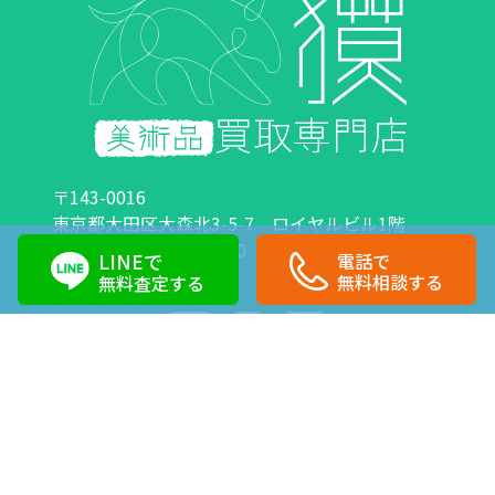
〒143-0016
東京都大田区大森北3-5-7 ロイヤルビル1階
営業時間：10:00～18:00 定休日：日曜日・祝日
LINEで
電話で
0120-89-0007
03-6423-1033
無料相談する
無料査定する
Copyright©株式会社獏 All Right Reserved.