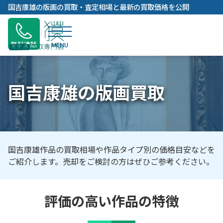
内
国吉康雄の版画の買取・査定相場と最新の買取価格を公開
容
を
ス
無料通話
キ
ッ
プ
国吉康雄の版画買取
国吉康雄作品の買取相場や作品タイプ別の価格目安などを
ご紹介します。売却をご検討の方はぜひご参考ください。
評価の高い作品の特徴