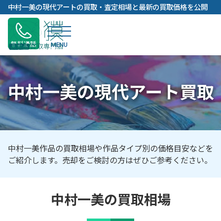
内
中村一美の現代アートの買取・査定相場と最新の買取価格を公開
容
を
ス
無料通話
キ
ッ
プ
中村一美の現代アート買取
中村一美作品の買取相場や作品タイプ別の価格目安などを
ご紹介します。売却をご検討の方はぜひご参考ください。
中村一美の買取相場