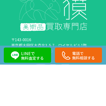
〒143-0016
東京都大田区大森北3-5-7 ロイヤルビル1階
営業時間：10:00～18:00 定休日：日曜日・祝日
LINEで
電話で
0120-89-0007
03-6423-1033
無料相談する
無料査定する
Copyright©株式会社獏 All Right Reserved.