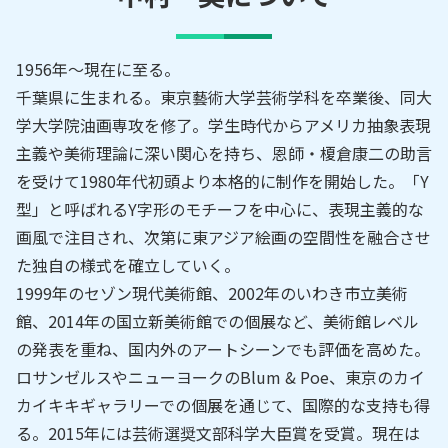
1956年～現在に至る。
千葉県に生まれる。東京藝術大学芸術学科を卒業後、同大
学大学院油画専攻を修了。学生時代からアメリカ抽象表現
主義や美術理論に深い関心を持ち、恩師・榎倉康二の助言
を受けて1980年代初頭より本格的に制作を開始した。「Y
型」と呼ばれるY字形のモチーフを中心に、表現主義的な
画風で注目され、次第に東アジア絵画の空間性を融合させ
た独自の様式を確立していく。
1999年のセゾン現代美術館、2002年のいわき市立美術
館、2014年の国立新美術館での個展など、美術館レベル
の発表を重ね、国内外のアートシーンでも評価を高めた。
ロサンゼルスやニューヨークのBlum & Poe、東京のカイ
カイキキギャラリーでの個展を通じて、国際的な支持も得
る。2015年には芸術選奨文部科学大臣賞を受賞。現在は