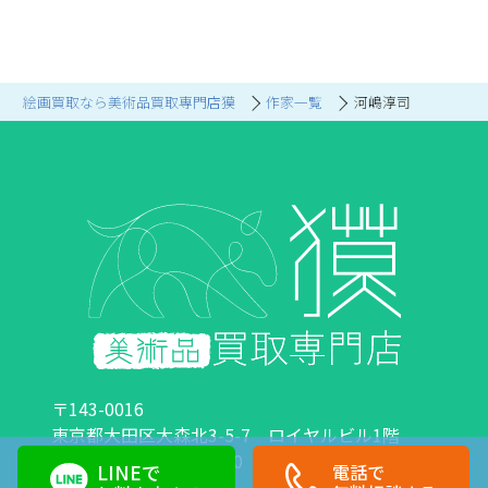
絵画買取なら美術品買取専門店獏
作家一覧
河嶋淳司
〒143-0016
東京都大田区大森北3-5-7 ロイヤルビル1階
営業時間：10:00～18:00 定休日：日曜日・祝日
LINEで
電話で