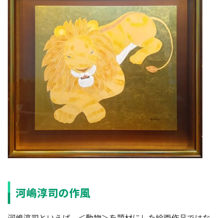
河嶋淳司の作風
河嶋淳司といえば、＜動物＞を題材にした絵画作品ではな