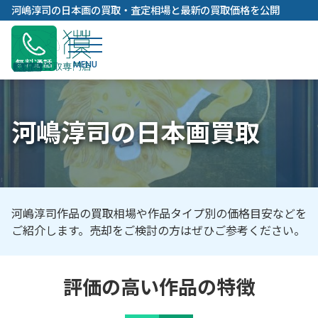
内
河嶋淳司の日本画の買取・査定相場と最新の買取価格を公開
容
を
ス
無料通話
キ
ッ
プ
河嶋淳司の日本画買取
河嶋淳司作品の買取相場や作品タイプ別の価格目安などを
ご紹介します。売却をご検討の方はぜひご参考ください。
評価の高い作品の特徴