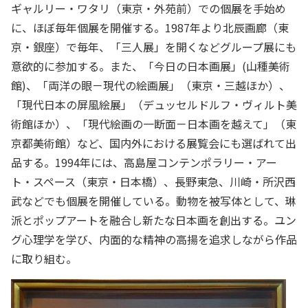
ギャルリー・ワタリ（東京・外苑前）での個展を手始め
に、ほぼ毎年個展を開催する。1987年より北辰画廊（東
京・銀座）で毎年、「三人展」を開くなどグループ展にも
意欲的に参加する。また、「今日の日本画展」(山種美術
館)、「両洋の眼－現代の絵画展」（東京・三越ほか）、
「現代日本の屏風絵展」（デュッセルドルフ・ヴィルト美
術館ほか）、「現代絵画の一断面－日本画を越えて」（東
京都美術館）など、国内外における展覧会にも選ばれて出
品する。1994年には、高島屋コンテンポラリー・アー
ト・スペース（東京・日本橋）、長野東急、川崎・所沢西
武などでも個展を開催している。動物を被写体として、琳
派とポップアートを融合し新たな日本画を創出する。ユン
グ心理学を学び、内面的な精神の高揚を追求しながら作品
に取り組む。