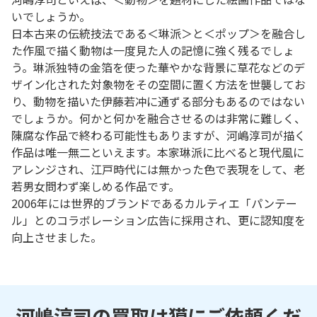
いでしょうか。
日本古来の伝統技法である＜琳派＞と＜ポップ＞を融合し
た作風で描く動物は一度見た人の記憶に強く残るでしょ
う。琳派独特の金箔を使った華やかな背景に草花などのデ
ザイン化された対象物をその空間に置く方法を世襲してお
り、動物を描いた伊藤若冲に通ずる部分もあるのではない
でしょうか。何かと何かを融合させるのは非常に難しく、
陳腐な作品で終わる可能性もありますが、河嶋淳司が描く
作品は唯一無二といえます。本家琳派に比べると現代風に
アレンジされ、江戸時代には無かった色で表現をして、老
若男女問わず楽しめる作品です。
2006年には世界的ブランドであるカルティエ「パンテー
ル」とのコラボレーション広告に採用され、更に認知度を
向上させました。
河嶋淳司の買取は獏にご依頼くだ