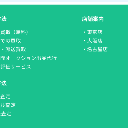
方法
店舗案内
張買取（無料）
・東京店
舗での買取
・大阪店
配・郵送買取
・名古屋店
者間オークション出品代行
価評価サービス
方法
話査定
ール査定
NE査定