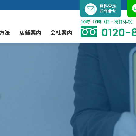
内
無料査定
お問合せ
容
を
10時~18時（日・祝日休み）
ス
0120-
方法
店舗案内
会社案内
キ
ッ
プ
よくあるご質問
現代アート買取
出張買取（無料）
大阪店
当社の特徴
茶道具買取
業者間オークション出品代行
instagram
彫刻・ブロンズ買取
工芸品買取