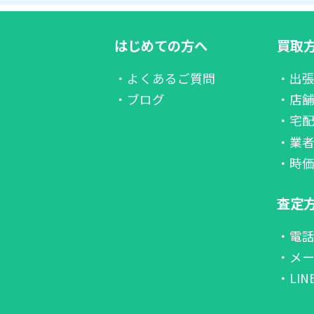
はじめての方へ
買取
・よくあるご質問
・出
・ブログ
・店
・宅
・業
・時
査定
・電
・メ
・LI