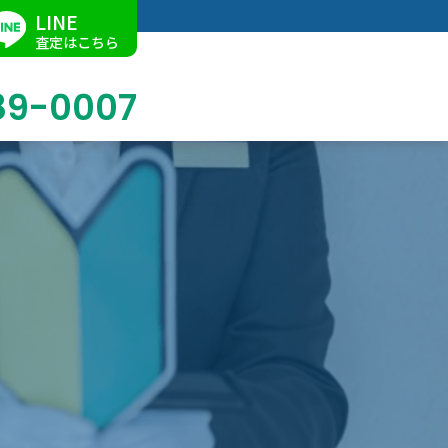
LINE
査定はこちら
89-0007
ブログ
掛軸買取
店舗での買取
名古屋店
求人情報
陶磁器・陶器買取
催事買取
Facebook
美術品・古美術品買取
ジュエリー・ウォッチ買取