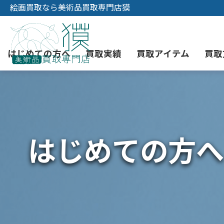
絵画買取なら美術品買取専門店獏
はじめての方へ
買取実績
買取アイテム
買取
初めての美術品売却
絵画買取
3つの買取方法
東京店
会社概要
はじめての方へ
骨董品買取
宅配・郵送買取
消費者志向自主宣言
YOUTUBE
西洋アンティーク買取
時価評価サービス
中国骨董品買取