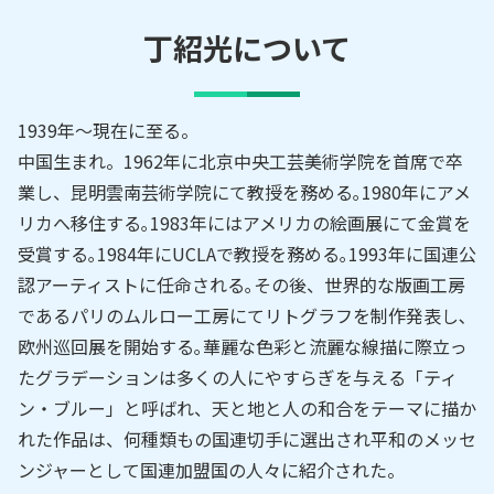
丁紹光
について
1939年～現在に至る。
中国生まれ。1962年に北京中央工芸美術学院を首席で卒
業し、昆明雲南芸術学院にて教授を務める｡1980年にアメ
リカへ移住する｡1983年にはアメリカの絵画展にて金賞を
受賞する｡1984年にUCLAで教授を務める｡1993年に国連公
認アーティストに任命される｡その後、世界的な版画工房
であるパリのムルロー工房にてリトグラフを制作発表し､
欧州巡回展を開始する｡華麗な色彩と流麗な線描に際立っ
たグラデーションは多くの人にやすらぎを与える「ティ
ン・ブルー」と呼ばれ、天と地と人の和合をテーマに描か
れた作品は、何種類もの国連切手に選出され平和のメッセ
ンジャーとして国連加盟国の人々に紹介された。