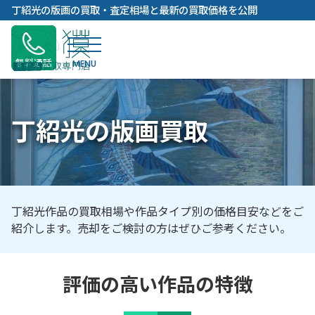
内
丁紹光の版画の買取・査定相場と最新の買取価格を公開
容
を
ス
無料通話
キ
ッ
プ
丁紹光の版画買取
丁紹光作品の買取相場や作品タイプ別の価格目安などをご
紹介します。売却をご検討の方はぜひご参考ください。
評価の高い作品の特徴