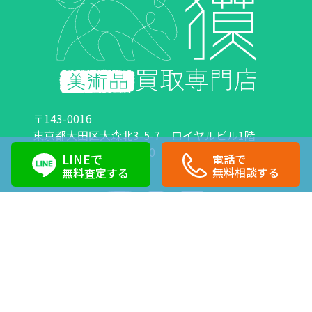
〒143-0016
東京都大田区大森北3-5-7 ロイヤルビル1階
営業時間：10:00～18:00 定休日：日曜日・祝日
LINEで
電話で
0120-89-0007
03-6423-1033
無料相談する
無料査定する
Copyright©株式会社獏 All Right Reserved.