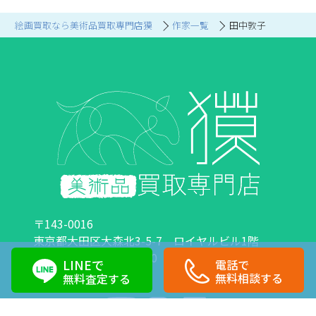
絵画買取なら美術品買取専門店獏
作家一覧
田中敦子
〒143-0016
東京都大田区大森北3-5-7 ロイヤルビル1階
営業時間：10:00～18:00 定休日：日曜日・祝日
LINEで
電話で
0120-89-0007
03-6423-1033
無料相談する
無料査定する