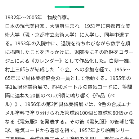
1932年～2005年 物故作家。
日本の現代美術家。大阪府生まれ。1951年に京都市立美
術大学（現・京都市立芸術大学）に入学し、同年中退す
る。1953年の入院中に、退院を待ちわびながら数字を順
に描画したことをきっかけに、退院後にその経験をコラー
ジュによる《カレンダー》として作品化した。白髪一雄、
村上三郎らが結成した「０会」への参加を経て、1955〜
65年まで具体美術協会の一員として活動する。1955年の
第1回具体美術展で、約40メートルの電気コードに、等間
隔に連ねた20個のベルが順に鳴り響く《作品（ベ
ル）》、1956年の第2回具体美術展では、9色の合成エナ
メル塗料で塗り分けられた管球約100個と電球約80個から
なる《電気服》を発表する。その後《電気服》の管球と電
球、電気コードから着想を得て、1957年より絵画シリー
ズを開始。合成樹脂エナメル塗料を多用し、電気から光へ