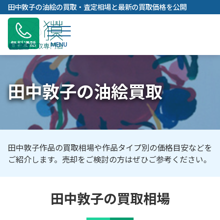
内
田中敦子の油絵の買取・査定相場と最新の買取価格を公開
容
を
ス
無料通話
キ
ッ
プ
田中敦子の油絵買取
田中敦子作品の買取相場や作品タイプ別の価格目安などを
ご紹介します。売却をご検討の方はぜひご参考ください。
田中敦子の買取相場