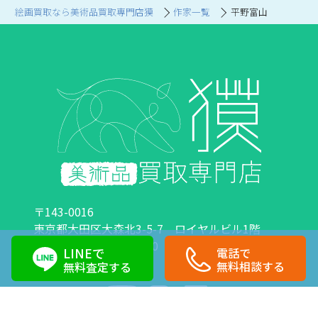
絵画買取なら美術品買取専門店獏
作家一覧
平野富山
〒143-0016
東京都大田区大森北3-5-7 ロイヤルビル1階
営業時間：10:00～18:00 定休日：日曜日・祝日
LINEで
電話で
0120-89-0007
03-6423-1033
無料相談する
無料査定する