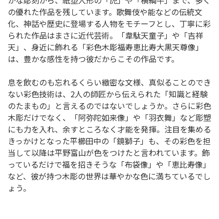
かな彫刻から、紙塑人形の「虎」や「横綱牛」まで、多く
の優れた作品を残しています。歌舞伎や能などの伝統文
化、神話や歴史に登場する人物をモチーフとし、丁寧に彩
られた作品はまさに近代芸術。「韋駄天童子」や「吉祥
天」、身近に飾れる「彩色木彫福寿恵比寿大黒天尊像」
は、豊かな感性を持つ彼だからこその作品です。
息を飲むのも忘れるくらい緻密な文様、真似ることのでき
ない彩色技術は、2人の師匠から伝えられた「知識と経験
のたまもの」と言えるのではないでしょうか。さらに彩色
木彫だけでなく、「阿弥陀如来像」や「羽衣舞」など彫塑
にも力を入れ、余すところなく才能を発揮。注目を集める
きっかけとなった平櫛田中の「鏡獅子」も、その彩色を担
当して以降は平野富山が色をつけたと言われています。飾
っているだけで福を招きそうな「布袋像」や「恵比寿像」
など、彼が持つ木彫の世界は華やかな色に満ちているでし
ょう。