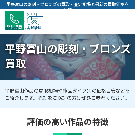
内
平野富山の彫刻・ブロンズの買取・査定相場と最新の買取価格を
容
公開
を
ス
無料通話
キ
ッ
平野富山の彫刻・ブロンズ
プ
買取
平野富山作品の買取相場や作品タイプ別の価格目安などを
ご紹介します。売却をご検討の方はぜひご参考ください。
評価の高い作品の特徴