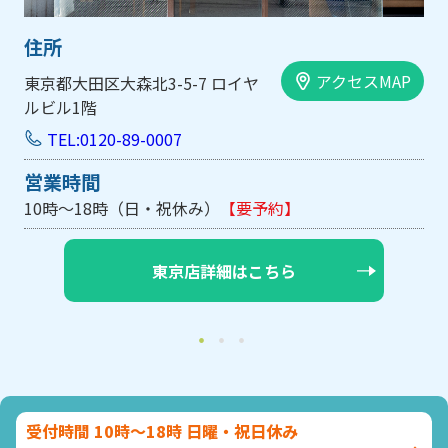
住所
AP
アクセスMAP
大阪市中央区内平野町1-1-5 西大
手前ビル103号
TEL:0120-89-0007
営業時間
10時～18時（日・祝休み/土曜は不定休）
【要予約】
大阪店詳細はこちら
受付時間 10時～18時 日曜・祝日休み