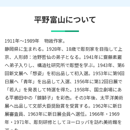
平野富山
について
1911年～1989年 物故作家。
静岡県に生まれる。1928年、18歳で彫刻家を目指して上
京、人形師：池野哲仙の弟子となる。1941年に齋藤素巖
へ弟子入りし、構造社研究所で彫塑を学ぶ。1943年、第6
回新文展へ「想姿」を初出品して初入選。1953年に第9回
日展へ「青年」を出品して入選、1956年に第12回日展で
「若人」を発表して特選を得た。1958年、国立劇場にあ
る平櫛田中の「鏡獅子」を彩色。その3年後、太平洋美術
展へ出品して文部大臣奨励賞を受賞する。1962年に新日
展審査員、1963年に新日展会員へ選任。1966年・1969
年・1971年、彫刻研修としてヨーロッパを訪れ美術館を