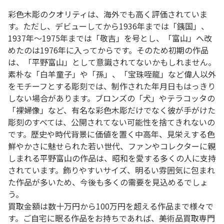
彩色木彫のクオリティは、海外でも高く評価されていま
す。ただし、デビューしてから1936年までは「銕国」、
1937年～1975年までは「敬吉」を号とし、「富山」へ改
めたのは1976年に入ってからです。そのため初期の作品
は、「平野富山」として意識されてないかもしれません。
素朴な「白羊童子」や「孫」、「宝珠咥龍」など偉人以外
をモチーフとする彫刻では、制作された年月日もはっきり
しない場合があります。ブロンズの「犬」やテラコッタの
「裸婦像」など、有名な彩色木彫だけでなく彼が手がけた
彫刻のすべては、公開されてない可能性を捨てきれないの
です。歴史や時代背景に価値を置く中高年、見栄えする色
鮮やかさに魅せられた若い世代、ファンやコレクターに親
しまれる平野富山の作品は、昭和を愛する多くの人に支持
されています。飾りやすいサイズ、明るい雰囲気に包まれ
た作品が多いため、今後も多くの需要を見込めるでしょ
う。
買取金額は数十万円から100万円を超える作品まで様々で
す。ご自宅に眠る作品をお持ちであれば、美術品買取専門