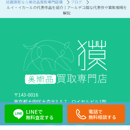
絵画買取なら美術品買取専門店獏
ブログ
ルイ・イカールの代表作品を紹介｜アールデコ調な代表作や買取相場を
解説
〒143-0016
東京都大田区大森北3-5-7 ロイヤルビル1階
営業時間：10:00～18:00 定休日：日曜日・祝日
LINEで
電話で
0120-89-0007
03-6423-1033
無料相談する
無料査定する