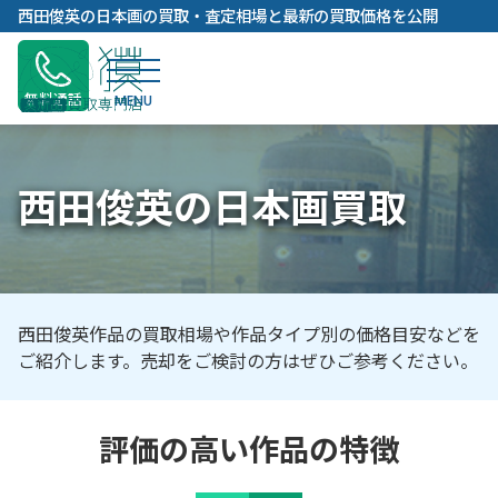
内
西田俊英の日本画の買取・査定相場と最新の買取価格を公開
容
を
ス
無料通話
キ
ッ
プ
西田俊英の日本画買取
西田俊英作品の買取相場や作品タイプ別の価格目安などを
ご紹介します。売却をご検討の方はぜひご参考ください。
評価の高い作品の特徴