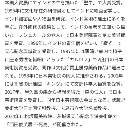
本画大賞展にてインドの牛を描いた「聖牛」で大賞受賞。
1995年に文化庁在外研修員としてインドに絵画留学し、
インド細密画や人物画を研究、インド各地の風土に多くを
学ぶ。在外研修の成果として、インドの長老を正面から描
いた「プシュカールの老人」で日本美術院賞と足立美術館
賞を受賞。1996年にインドの青年僧を描いた「寂光」で
天心記念茨城賞を受賞し、1997年には薄暗い室内で椅子
に座る男性を繊細にとらえた「カルロス」で2度目の日本
美術院賞を受賞、同作は文化庁買上優秀美術作品に選出さ
れる。1998年に日本美術院の同人に推挙される。2002年
には孔雀の屏風図「キング」にて文部科学大臣賞を受賞。
2017年、屋久島の森から構想を得た「森の住人」で日本
芸術院賞を受賞し、同年日本芸術院の会員となる。武蔵野
美術大学日本画学科教授、広島市立大学名誉教授。
2024年に松坂屋美術館、茨城県天心記念五浦美術館で
「西田俊英展 不死鳥」が開催された。