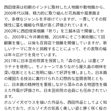
西田俊英は初期のインドに取材した人物画や動物画から、
2000年代以降、精力的に取り組んだ花鳥画や風景画ま
で、多様なジャンルを手掛けていますが、一貫してその叙
情性に富む繊細な作風が高く評価されています。
2002年に西田俊英個展「祈り」を三越本店で開催してか
ら、2003年に今井美術館、2016年にそごう美術館にて回
顧展を催し、以後も百貨店で個展を開催していますが、新
しいテーマに次々と挑戦することによって、その表現の幅
は年々広がりを見せています。
2017年に日本芸術院賞を授賞した「森の住人」は墨とプ
ラチナを使用し、モノトーンでありながら屋久島の樹林を
深い陰影とともに克明に描いて好評を博しました。日本画
の確固たる技法に裏付けられた幻想的な空間表現ととも
に、日本画の精神性を重視しながら深みのある物語性を備
えた作風が評価され、日本芸術院の会員にも任命されてい
ます。
ボルゾイ犬ゼウスを描いた作品も、西田作品としてよく知
られており、ボルゾイ犬の気高く美しい姿と儚く咲く桜の