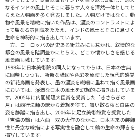
なるインドの風土とそこに暮らす人々を渾然一体としてと
らえた人物画を多く発表しました。人物だけではなく、動
物や風景を精緻に描いた作品は、濃淡のコントラストによ
って聖なる雰囲気をたたえ、インドの風土とそこに息づく
生命を神秘的に描き出しています。
一方、ヨーロッパの歴史ある街並みにも惹かれ、叙情的な
都会の風景を階調豊かにとらえ、どこか懐かしさを感じる
風景画も残しています。
1998年に日本美術院の同人になってからは、日本の古典
に回帰しつつも、斬新な構図や色彩を駆使した現代的感覚
の新花鳥画を発表し、墨の濃淡を繊細に重ねて描く風景画
においては、湿潤な日本の風土を幻想的に描き出していま
す。2005年に内閣総理大臣賞を受賞した「きさらぎの
月」は西行法師の歌から着想を得て、舞い散る桜と白馬の
姿を静謐に描き出し、2006年に足立美術館賞を受賞した
「吉備の鶴」は六曲一双の大作のなかに、日本古来の装飾
性と丹念な線描による写実性を融合して鶴の生命の輝きを
描写しています。