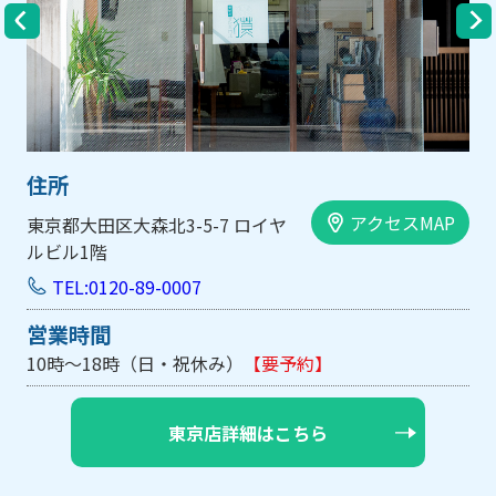
住所
アクセスMAP
森北3-5-7 ロイヤ
大阪市中央区内平野町
手前ビル103号
-89-0007
TEL:0120-89-
営業時間
（日・祝休み）
【要予約】
10時～18時（日
東京店詳細はこちら