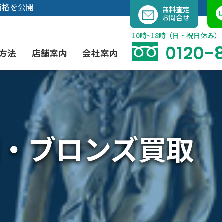
内
価格を公開
無料査定
お問合せ
容
を
10時~18時（日・祝日休み）
ス
0120-
方法
店舗案内
会社案内
キ
ッ
プ
よくあるご質問
現代アート買取
出張買取（無料）
大阪店
当社の特徴
・ブロンズ買取
茶道具買取
業者間オークション出品代行
instagram
彫刻・ブロンズ買取
工芸品買取