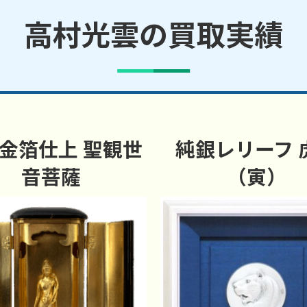
高村光雲の買取実績
金箔仕上 聖観世
純銀レリーフ 
音菩薩
（寅）