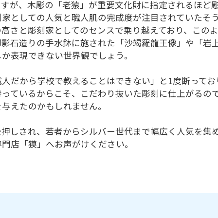
ますが、木彫の「老猿」が重要文化財に指定されるほど
刻家としての人気と職人肌の完成度が注目されていたそ
の高さと彫刻家としてのセンスで乗り越えており、この
御影石造りの手水鉢に施された「沙竭羅龍王像」や「岩
しか表現できない世界観でしょう。
職人だから学校で教えることはできない」と1度断ってお
持っているからこそ、こだわり抜いた彫刻に仕上がるの
を与えたのかもしれません。
後押しされ、若者からシルバー世代まで幅広く人気を集
専門店「獏」へお声がけください。