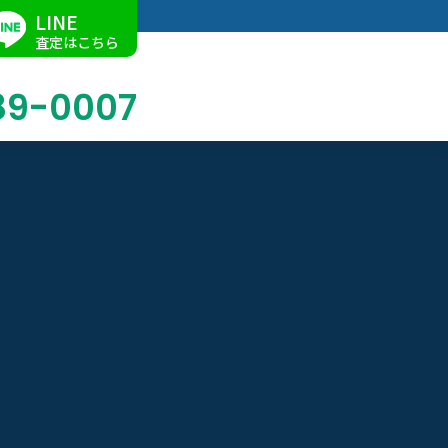
LINE
査定はこちら
89-0007
ブログ
掛軸買取
店舗での買取
名古屋店
求人情報
陶磁器・陶器買取
催事買取
Facebook
美術品・古美術品買取
ジュエリー・ウォッチ買取