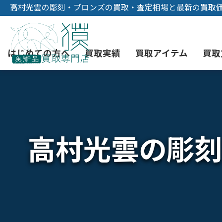
高村光雲の彫刻・ブロンズの買取・査定相場と最新の買取
はじめての方へ
買取実績
買取アイテム
買取
初めての美術品売却
絵画買取
3つの買取方法
東京店
会社概要
高村光雲の彫刻
骨董品買取
宅配・郵送買取
消費者志向自主宣言
YOUTUBE
西洋アンティーク買取
時価評価サービス
中国骨董品買取