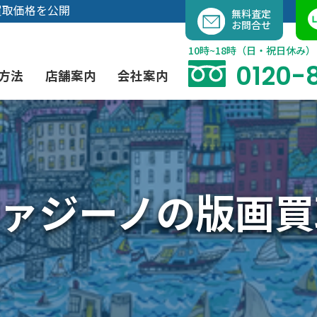
内
買取価格を公開
無料査定
お問合せ
容
を
10時~18時（日・祝日休み）
ス
0120-
方法
店舗案内
会社案内
キ
ッ
プ
よくあるご質問
現代アート買取
出張買取（無料）
大阪店
当社の特徴
ァジーノの版画買
茶道具買取
業者間オークション出品代行
instagram
彫刻・ブロンズ買取
工芸品買取