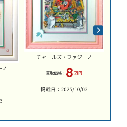
チャールズ・ファジーノ
チ
ーノ
8
万円
掲載日：2025/10/02
3