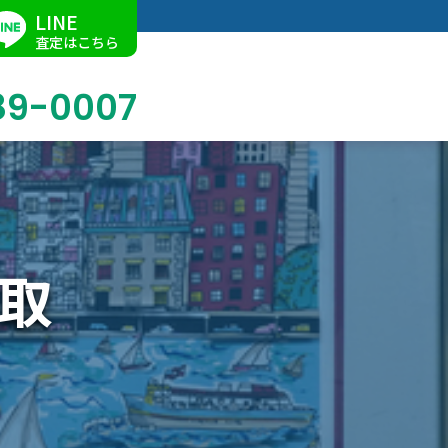
LINE
査定はこちら
89-0007
ブログ
掛軸買取
店舗での買取
名古屋店
求人情報
取
陶磁器・陶器買取
催事買取
Facebook
美術品・古美術品買取
ジュエリー・ウォッチ買取