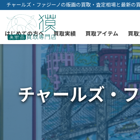
チャールズ・ファジーノの版画の買取・査定相場と最新の
はじめての方へ
買取実績
買取アイテム
買取
初めての美術品売却
絵画買取
3つの買取方法
東京店
会社概要
チャールズ・フ
骨董品買取
宅配・郵送買取
消費者志向自主宣言
YOUTUBE
西洋アンティーク買取
時価評価サービス
中国骨董品買取