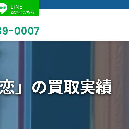
LINE
査定はこちら
89-0007
ブログ
掛軸買取
店舗での買取
名古屋店
求人情報
恋」の買取実績
陶磁器・陶器買取
催事買取
Facebook
美術品・古美術品買取
ジュエリー・ウォッチ買取