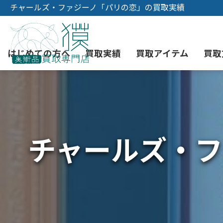
チャールズ・ファジーノ「パリの恋」の買取実績
はじめての方へ
買取実績
買取アイテム
買取
初めての美術品売却
絵画買取
3つの買取方法
東京店
会社概要
チャールズ・フ
骨董品買取
宅配・郵送買取
消費者志向自主宣言
YOUTUBE
西洋アンティーク買取
時価評価サービス
中国骨董品買取