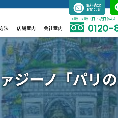
内
無料査定
お問合せ
容
を
10時~18時（日・祝日休み）
ス
0120-
方法
店舗案内
会社案内
キ
ッ
プ
よくあるご質問
現代アート買取
出張買取（無料）
大阪店
当社の特徴
ァジーノ「パリの
茶道具買取
業者間オークション出品代行
instagram
彫刻・ブロンズ買取
工芸品買取