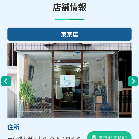
店舗情報
大阪店
住所
AP
アクセスMAP
大阪市中央区内平野町1-1-5 西大