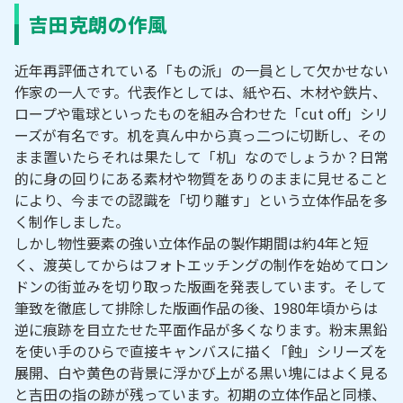
吉田克朗の作風
近年再評価されている「もの派」の一員として欠かせない
作家の一人です。代表作としては、紙や石、木材や鉄片、
ロープや電球といったものを組み合わせた「cut off」シリ
ーズが有名です。机を真ん中から真っ二つに切断し、その
まま置いたらそれは果たして「机」なのでしょうか？日常
的に身の回りにある素材や物質をありのままに見せること
により、今までの認識を「切り離す」という立体作品を多
く制作しました。
しかし物性要素の強い立体作品の製作期間は約4年と短
く、渡英してからはフォトエッチングの制作を始めてロン
ドンの街並みを切り取った版画を発表しています。そして
筆致を徹底して排除した版画作品の後、1980年頃からは
逆に痕跡を目立たせた平面作品が多くなります。粉末黒鉛
を使い手のひらで直接キャンバスに描く「蝕」シリーズを
展開、白や黄色の背景に浮かび上がる黒い塊にはよく見る
と吉田の指の跡が残っています。初期の立体作品と同様、