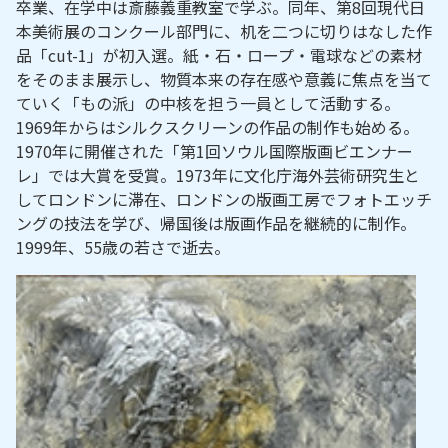
卒業、在学中は斎藤義重教室で学ぶ。同年、第8回現代日
本美術展のコンクール部門に、机を二つに切りはなした作
品「cut-1」が初入選。紙・石・ロープ・電球などの素材
をそのまま展示し、物質本来の存在感や意義に焦点を当て
ていく「もの派」の中核を担う一員として活動する。
1969年からはシルクスクリーンの作品の制作も始める。
1970年に開催された「第1回ソウル国際版画ビエンナー
レ」では大賞を受賞。1973年に文化庁海外芸術研究生と
してロンドンに滞在、ロンドンの版画工房でフォトエッチ
ングの技法を学び、帰国後は版画作品を継続的に制作。
1999年、55歳の若さで逝去。