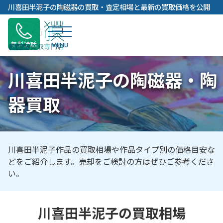
内
川喜田半泥子の陶磁器の買取・査定相場と最新の買取価格を公開
容
を
ス
無料通話
キ
ッ
川喜田半泥子の陶磁器・陶
プ
器買取
川喜田半泥子作品の買取相場や作品タイプ別の価格目安な
どをご紹介します。売却をご検討の方はぜひご参考くださ
い。
川喜田半泥子の買取相場