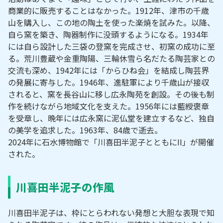
商業的に販売することはなかった。1912年、津市の千歳
山を購入し、この地の陶土を使った楽焼を試みた。以降、
自ら窯を築き、陶器制作に没頭するようになる。1934年
には自ら設計した三袋の登窯を完成させ、初窯の成功に至
る。荒川豊蔵や金重陶陽、三輪休雪ら名だたる陶芸家との
交流も深め、1942年には「からひね会」を結成し陶芸界
の発展に寄与した。1946年、進駐軍により千歳山が接収
されると、窯を長谷山に移し広永陶苑を創設。その後も制
作を続けながら地域文化を支えた。1956年には藍綬褒章
を受章し、晩年には広永窯に泥仏堂を建立するなど、独自
の美学を追求した。1963年、84歳で逝去。
2024年に石水博物館で「川喜田半泥子とともにII」が開催
された。
川喜田半泥子の作風
川喜田半泥子は、枠にとらわれない発想と大胆な表現で知