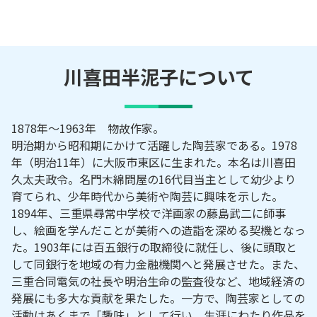
川喜田半泥子
について
1878年～1963年 物故作家。
明治期から昭和期にかけて活躍した陶芸家である。1978
年（明治11年）に大阪市東区に生まれた。本名は川喜田
久太夫政令。名門木綿問屋の16代目当主として幼少より
育てられ、少年時代から美術や陶芸に興味を示した。
1894年、三重県尋常中学校で洋画家の藤島武二に師事
し、絵画を学んだことが美術への造詣を深める契機となっ
た。1903年には百五銀行の取締役に就任し、後に頭取と
して同銀行を地域の有力金融機関へと発展させた。また、
三重合同電気の社長や明治生命の監査役など、地域経済の
発展にも多大な貢献を果たした。一方で、陶芸家としての
活動はあくまで「趣味」として行い、生涯にわたり作品を