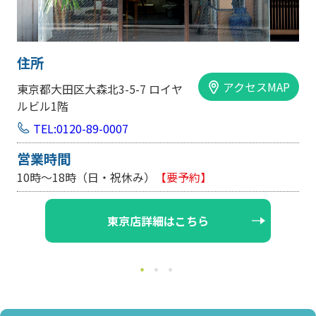
住所
アクセスMAP
大阪市中央区内平野町1-1-5 西大
手前ビル103号
TEL:0120-89-0007
営業時間
約】
10時～18時（日・祝休み/土曜は不定休
ら
大阪店詳細はこちら