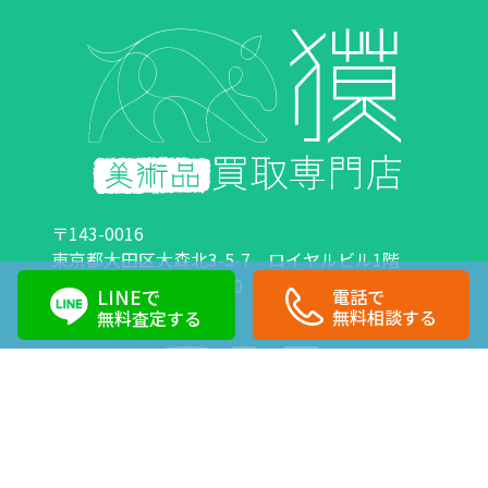
〒143-0016
東京都大田区大森北3-5-7 ロイヤルビル1階
営業時間：10:00～18:00 定休日：日曜日・祝日
LINEで
電話で
0120-89-0007
03-6423-1033
無料相談する
無料査定する
Copyright©株式会社獏 All Right Reserved.