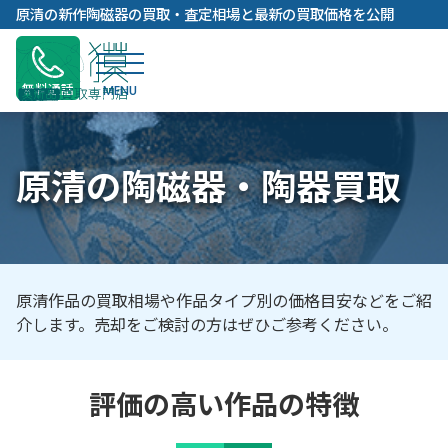
内
原清の新作陶磁器の買取・査定相場と最新の買取価格を公開
容
を
ス
無料通話
キ
ッ
プ
原清の陶磁器・陶器買取
原清作品の買取相場や作品タイプ別の価格目安などをご紹
介します。売却をご検討の方はぜひご参考ください。
評価の高い作品の特徴