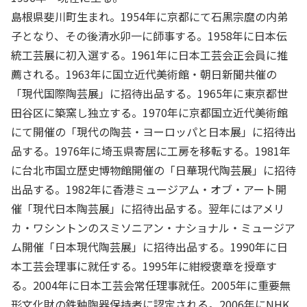
島根県斐川町生まれ。1954年に京都にて石黒宗麿の内弟
子となり、その後清水卯一に師事する。1958年に日本伝
統工芸展に初入選する。1961年に日本工芸会正会員に推
薦される。1963年に国立近代美術館・朝日新聞共催の
「現代国際陶芸展」に招待出品する。1965年に東京都世
田谷区に築窯し独立する。1970年に京都国立近代美術館
にて開催の「現代の陶芸・ヨーロッパと日本展」に招待出
品する。1976年に埼玉県寄居に工房を移転する。1981年
に台北市国立歴史博物館開催の「日華現代陶芸展」に招待
出品する。1982年に香港ミュージアム・オブ・アート開
催「現代日本陶芸展」に招待出品する。翌年にはアメリ
カ・ワシントンのスミソニアン・ナショナル・ミュージア
ム開催「日本現代陶芸展」に招待出品する。1990年に日
本工芸会理事に就任する。1995年に紺綬褒章を授章す
る。2004年に日本工芸会常任理事就任。2005年に重要無
形文化財の鉄釉陶器保持者に認定される。2006年にNHK