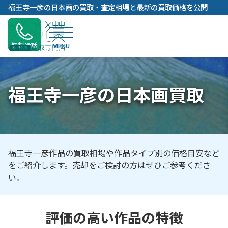
内
福王寺一彦の日本画の買取・査定相場と最新の買取価格を公開
容
を
ス
無料通話
キ
ッ
プ
福王寺一彦の日本画買取
福王寺一彦作品の買取相場や作品タイプ別の価格目安など
をご紹介します。売却をご検討の方はぜひご参考くださ
い。
評価の高い作品の特徴