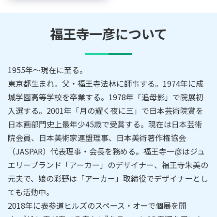
福王寺一彦
について
1955年～現在に至る。
東京都生まれ。父・福王寺法林に師事する。1974年に成
城学園高等学校を卒業する。1978年「追母影」で院展初
入選する。2001年「月の耀く夜に三」で日本芸術院賞を
日本画部門史上最年少45歳で受賞する。現在は日本芸術
院会員、日本美術家連盟理事、日本美術著作権協会
（JASPAR）代表理事・会長を務める。福王寺一彦はジュ
エリーブランド「アーカー」のデザイナー、福王寺朱美の
元夫で、娘の彩野は「アーカー」取締役でデザイナーとし
ても活動中。
2018年に表参道ヒルズのスペース・オーで個展を開