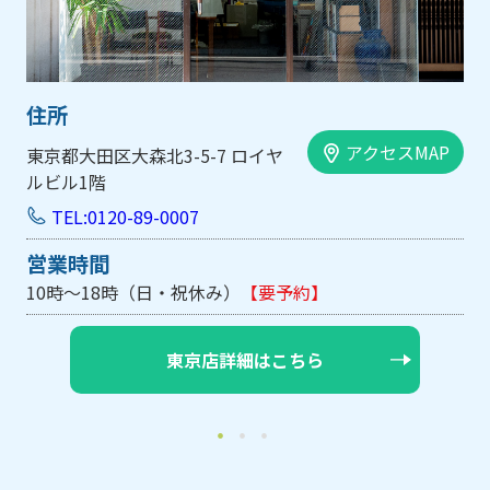
住所
スMAP
アクセスMA
大阪市中央区内平野町1-1-5 西大
手前ビル103号
TEL:0120-89-0007
営業時間
10時～18時（日・祝休み/土曜は不定休）
【要予約
大阪店詳細はこちら