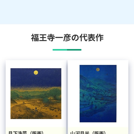
福王寺一彦
の代表作
月下洗菜（版画）
山河月光（版画）