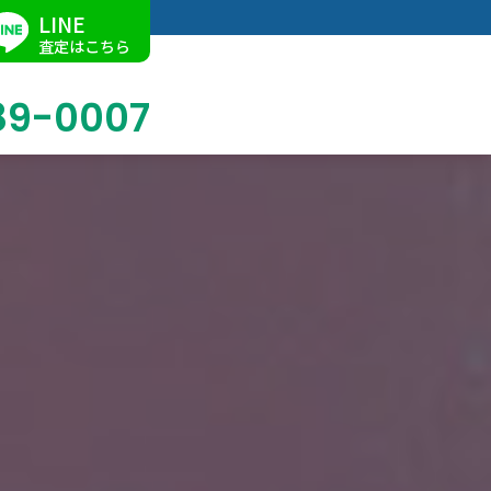
LINE
査定はこちら
89-0007
ブログ
掛軸買取
店舗での買取
名古屋店
求人情報
陶磁器・陶器買取
催事買取
Facebook
美術品・古美術品買取
ジュエリー・ウォッチ買取