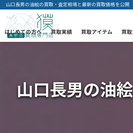
山口長男の油絵の買取・査定相場と最新の買取価格を公開
はじめての方へ
買取実績
買取アイテム
買取
初めての美術品売却
絵画買取
3つの買取方法
東京店
会社概要
山口長男の油絵
骨董品買取
宅配・郵送買取
消費者志向自主宣言
YOUTUBE
西洋アンティーク買取
時価評価サービス
中国骨董品買取