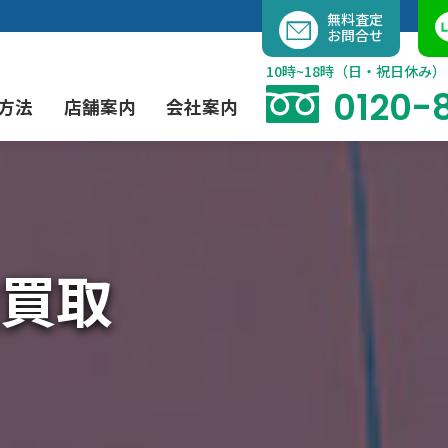
内
無料査定
お問合せ
容
を
10時~18時（日・祝日休み）
ス
0120-
方法
店舗案内
会社案内
キ
ッ
プ
よくあるご質問
現代アート買取
出張買取（無料）
大阪店
当社の特徴
買取
茶道具買取
業者間オークション出品代行
instagram
彫刻・ブロンズ買取
工芸品買取