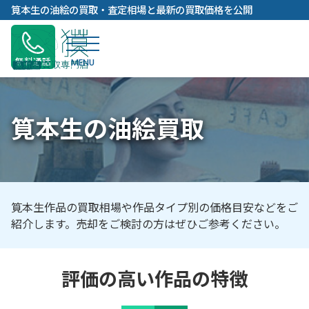
内
筧本生の油絵の買取・査定相場と最新の買取価格を公開
容
を
ス
無料通話
キ
ッ
プ
筧本生の油絵買取
筧本生作品の買取相場や作品タイプ別の価格目安などをご
紹介します。売却をご検討の方はぜひご参考ください。
評価の高い作品の特徴