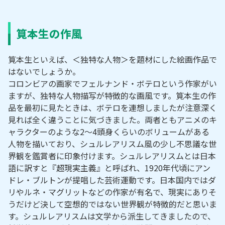
筧本生の作風
筧本生といえば、＜独特な人物＞を題材にした絵画作品で
はないでしょうか。
コロンビアの画家でフェルナンド・ボテロという作家がい
ますが、独特な人物描写が特徴的な画風です。筧本生の作
品を最初に見たときは、ボテロを連想しましたが注意深く
見れば全く違うことに気づきました。両者ともアニメのキ
ャラクターのような2～4頭身くらいのボリュームがある
人物を描いており、シュルレアリスム風の少し不思議な世
界観を鑑賞者に印象付けます。シュルレアリスムとは日本
語に訳すと『超現実主義』と呼ばれ、1920年代頃にアン
ドレ・ブルトンが提唱した芸術運動です。日本国内ではダ
リやルネ・マグリットなどの作家が有名で、現実にありそ
うだけど決して空想的ではない世界観が特徴的だと思いま
す。シュルレアリスムは文学から派生してきましたので、