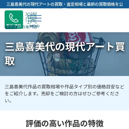
内
三島喜美代の現代アートの買取・査定相場と最新の買取価格を公
容
開
を
ス
無料通話
キ
ッ
三島喜美代の現代アート買
プ
取
三島喜美代作品の買取相場や作品タイプ別の価格目安など
をご紹介します。売却をご検討の方はぜひご参考くださ
い。
評価の高い作品の特徴