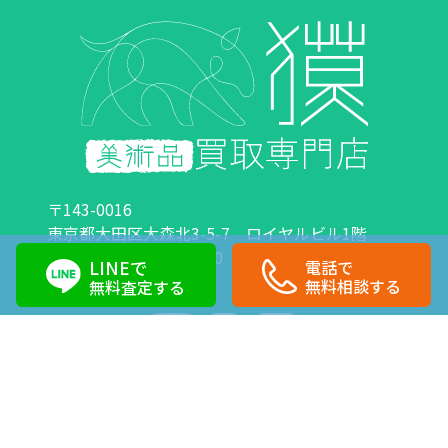
〒143-0016
東京都大田区大森北3-5-7 ロイヤルビル1階
営業時間：10:00～18:00 定休日：日曜日・祝日
LINEで
電話で
0120-89-0007
03-6423-1033
無料相談する
無料査定する
Copyright©株式会社獏 All Right Reserved.