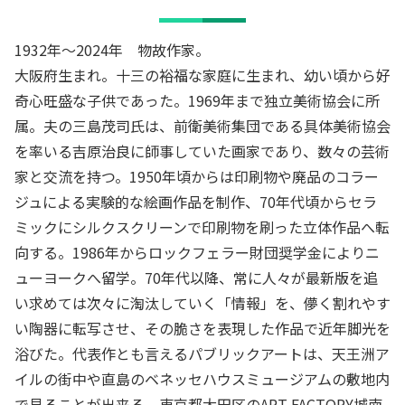
1932年～2024年 物故作家。
大阪府生まれ。十三の裕福な家庭に生まれ、幼い頃から好
奇心旺盛な子供であった。1969年まで独立美術協会に所
属。夫の三島茂司氏は、前衛美術集団である具体美術協会
を率いる吉原治良に師事していた画家であり、数々の芸術
家と交流を持つ。1950年頃からは印刷物や廃品のコラー
ジュによる実験的な絵画作品を制作、70年代頃からセラ
ミックにシルクスクリーンで印刷物を刷った立体作品へ転
向する。1986年からロックフェラー財団奨学金によりニ
ューヨークへ留学。70年代以降、常に人々が最新版を追
い求めては次々に淘汰していく「情報」を、儚く割れやす
い陶器に転写させ、その脆さを表現した作品で近年脚光を
浴びた。代表作とも言えるパブリックアートは、天王洲ア
イルの街中や直島のベネッセハウスミュージアムの敷地内
で見ることが出来る。東京都大田区のART FACTORY城南