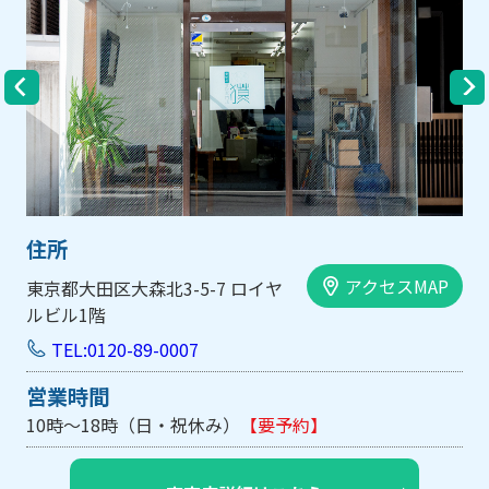
住所
セスMAP
アクセス
大阪市中央区内平野町1-1-5 西大
手前ビル103号
TEL:0120-89-0007
営業時間
10時～18時（日・祝休み/土曜は不定休）
【要予