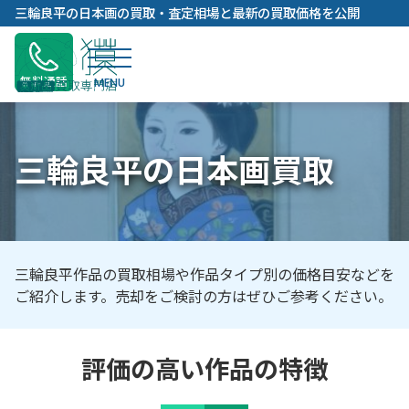
内
三輪良平の日本画の買取・査定相場と最新の買取価格を公開
容
を
ス
無料通話
キ
ッ
プ
三輪良平の日本画買取
三輪良平作品の買取相場や作品タイプ別の価格目安などを
ご紹介します。売却をご検討の方はぜひご参考ください。
評価の高い作品の特徴