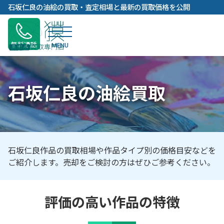
内
石坂仁良の油絵の買取・査定相場と最新の買取価格を公開
容
を
ス
無料通話
キ
ッ
プ
石坂仁良の油絵買取
石坂仁良作品の買取相場や作品タイプ別の価格目安などを
ご紹介します。売却をご検討の方はぜひご参考ください。
評価の高い作品の特徴