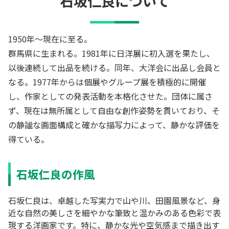
石坂仁良
について
1950年～現在に至る。
群馬県に生まれる。1981年に日洋展に初入選を果たし、
以後連続して出品を続ける。同年、大洋会に出品し会員と
なる。1977年からは個展やグループ展を積極的に開催
し、作家としての発表活動を本格化させた。団体に属さ
ず、現在は無所属として自由な創作姿勢を貫いており、そ
の静謐な画面構成と確かな描写力によって、静かな評価を
得ている。
石坂仁良の作風
石坂仁良は、卓越した写実力で山や川、田園風景など、身
近な自然の美しさを細やかな筆致と温かみのある色彩で表
現する洋画家です。特に、静かな光や空気感まで描き出す