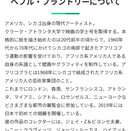
ヘブル・ブラントリー
について
アメリカ、シカゴ出身の現代アーティスト。
クラーク・アトランタ大学で映画の学士号を取得する。本
格的に絵を描き始めたのは20代前半の頃からで、1960年
代から70年代にかけてシカゴの南部で起きたアフリコブ
ラ運動の影響を受けており、アフリカ系アメリカ人である
自身の系譜として壁画やグラフィティを制作している。ア
フリコブラとは1968年にシカゴで結成されたアフリカ系
アメリカ人の芸術家集団のこと。
これまでにロンドン、香港、サンフランシスコ、アトラン
タ、マイアミ、シアトル、ロサンゼルス、ニューヨークな
どさまざまな都市の展覧会に参加している。2019年には
日本で初めての個展を開催している。
彼の作品のコレクターには、ジェイ・Z＆ビヨンセ夫妻、
レニー・クラヴィッツ、ジョージ・ルーカス、ハイアット