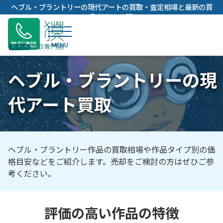
内
ヘブル・ブラントリーの現代アートの買取・査定相場と最新の買
容
取価格を公開
を
ス
無料通話
キ
ッ
ヘブル・ブラントリーの現
プ
代アート買取
ヘブル・ブラントリー作品の買取相場や作品タイプ別の価
格目安などをご紹介します。売却をご検討の方はぜひご参
考ください。
評価の高い作品の特徴