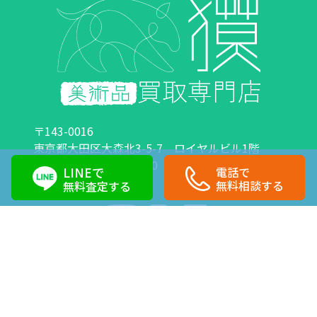
〒143-0016
東京都大田区大森北3-5-7 ロイヤルビル1階
営業時間：10:00～18:00 定休日：日曜日・祝日
LINEで
電話で
0120-89-0007
03-6423-1033
無料相談する
無料査定する
Copyright©株式会社獏 All Right Reserved.