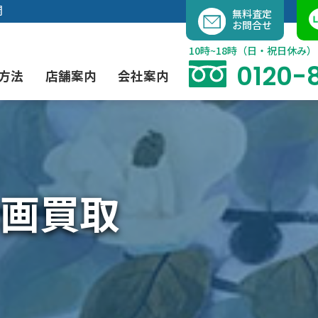
内
開
無料査定
お問合せ
容
を
10時~18時（日・祝日休み）
ス
0120-
方法
店舗案内
会社案内
キ
ッ
プ
よくあるご質問
現代アート買取
出張買取（無料）
大阪店
当社の特徴
画買取
茶道具買取
業者間オークション出品代行
instagram
彫刻・ブロンズ買取
工芸品買取