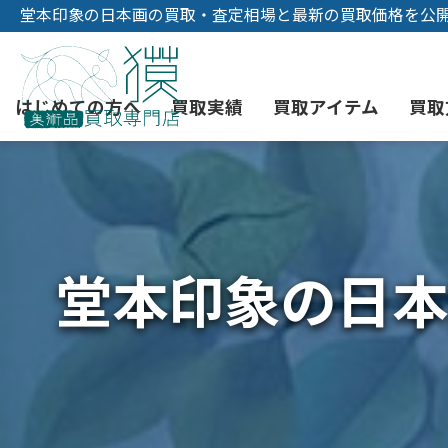
堂本印象の日本画の買取・査定相場と最新の買取価格を公
はじめての方へ
買取実績
買取アイテム
買取
初めての美術品売却
絵画買取
3つの買取方法
東京店
会社概要
堂本印象の日本
骨董品買取
宅配・郵送買取
消費者志向自主宣言
YOUTUBE
西洋アンティーク買取
時価評価サービス
中国骨董品買取