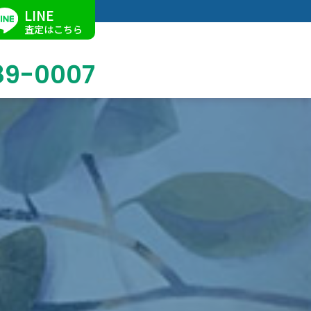
LINE
査定はこちら
89-0007
ブログ
掛軸買取
店舗での買取
名古屋店
求人情報
陶磁器・陶器買取
催事買取
Facebook
美術品・古美術品買取
ジュエリー・ウォッチ買取