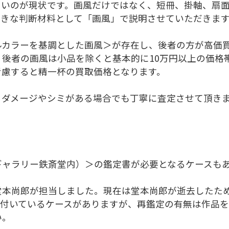
すいのが現状です。画風だけではなく、短冊、掛軸、扇
大きな判断材料として「画風」で説明させていただきま
ルカラーを基調とした画風＞が存在し、後者の方が高価
、後者の画風は小品を除くと基本的に10万円以上の価格
考慮すると精一杯の買取価格となります。
、ダメージやシミがある場合でも丁寧に査定させて頂き
ギャラリー鉄斎堂内）＞の鑑定書が必要となるケースも
堂本尚郎が担当しました。現在は堂本尚郎が逝去したた
が付いているケースがありますが、再鑑定の有無は作品を
い。