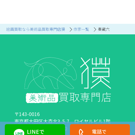
絵画買取なら美術品買取専門店獏
作家一覧
秦蔵六
〒143-0016
東京都大田区大森北3-5-7 ロイヤルビル1階
営業時間：10:00～18:00 定休日：日曜日・祝日
LINEで
電話で