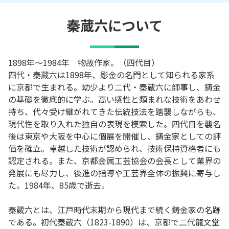
秦蔵六
について
1898年～1984年 物故作家。（四代目）
四代・秦蔵六は1898年、彫金の名門として知られる家系
に京都で生まれる。幼少より二代・秦蔵六に師事し、鋳金
の基礎を徹底的に学ぶ。高い感性と類まれな技術をあわせ
持ち、代々受け継がれてきた伝統技法を踏襲しながらも、
現代性を取り入れた独自の表現を模索した。四代目を襲名
後は東京や大阪を中心に個展を開催し、鋳金家としての評
価を確立。卓越した技術が認められ、技術保持資格者にも
認定される。また、京都金属工芸協会の会長として業界の
発展にも尽力し、後進の指導や工芸界全体の振興に寄与し
た。1984年、85歳で逝去。
秦蔵六とは、江戸時代末期から現代まで続く鋳金家の名跡
である。初代秦蔵六（1823-1890）は、京都で二代龍文堂