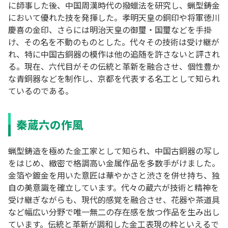
に師事した後、中国周漢時代の撥蠟法を研究し、蝋型鋳金
において優れた技を発揮した。孝明天皇の銅印や将軍徳川
慶喜の金印、さらには明治天皇の御璽・国璽などを手掛
け、その名を不動のものとした。代々その技術は受け継が
れ、特に中国古銅器の模作は他の追随を許さないと評され
る。現在、六代目がその伝統と革新を融合させ、個性豊か
な青銅器などを制作し、京都を代表する名工として知られ
ているのである。
秦蔵六の作風
蝋型鋳造を極めた金工家として知られ、中国古銅器の写し
をはじめ、緻密で格調高い金属作品を多数手がけました。
金箔や鍍金を用いた意匠は華やかさと渋さを併せ持ち、独
自の美意識を確立しています。代々の蔵六が技術と精神を
受け継ぎながらも、現代的感覚を融合させ、花器や茶道具
など幅広い分野で唯一無二の存在感を放つ作品を生み出し
ています。伝統と革新が調和した金工表現の粋といえるで