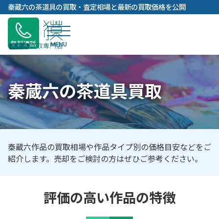
内
秦蔵六の茶道具の買取・査定相場と最新の買取価格を公開
容
を
ス
無料通話
キ
ッ
プ
秦蔵六の茶道具買取
秦蔵六作品の買取相場や作品タイプ別の価格目安などをご
紹介します。売却をご検討の方はぜひご参考ください。
評価の高い作品の特徴