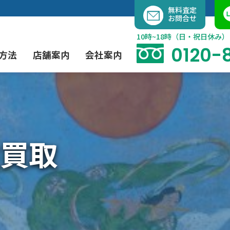
内
無料査定
お問合せ
容
を
10時~18時（日・祝日休み）
ス
0120-
方法
店舗案内
会社案内
キ
ッ
プ
よくあるご質問
現代アート買取
出張買取（無料）
大阪店
当社の特徴
買取
茶道具買取
業者間オークション出品代行
instagram
彫刻・ブロンズ買取
工芸品買取