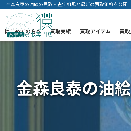
金森良泰の油絵の買取・査定相場と最新の買取価格を公開
はじめての方へ
買取実績
買取アイテム
買取
初めての美術品売却
絵画買取
3つの買取方法
東京店
会社概要
金森良泰の油絵
骨董品買取
宅配・郵送買取
消費者志向自主宣言
YOUTUBE
西洋アンティーク買取
時価評価サービス
中国骨董品買取