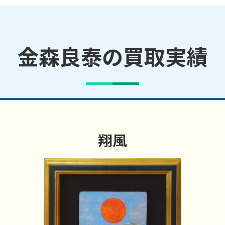
金森良泰の買取実績
翔風