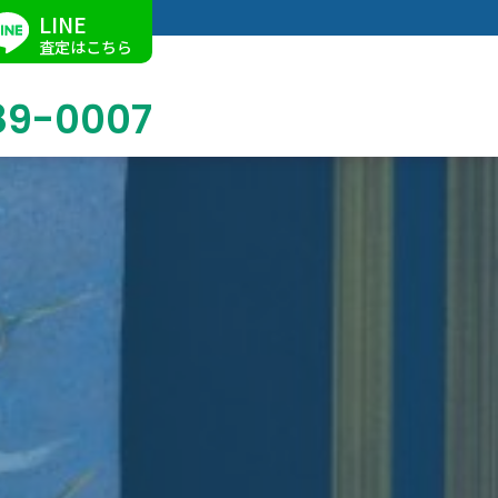
LINE
査定はこちら
89-0007
ブログ
掛軸買取
店舗での買取
名古屋店
求人情報
陶磁器・陶器買取
催事買取
Facebook
美術品・古美術品買取
ジュエリー・ウォッチ買取