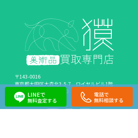
〒143-0016
東京都大田区大森北3-5-7 ロイヤルビル1階
営業時間：10:00～18:00 定休日：日曜日・祝日
LINEで
電話で
0120-89-0007
03-6423-1033
無料相談する
無料査定する
Copyright©株式会社獏 All Right Reserved.