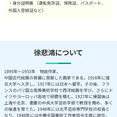
・身分証明書 （運転免許証、保険証、パスポート、
外国人登録証など）
徐悲鴻
について
1895年～1953年 物故作家。
中国近代絵画の発展に貢献した画家である。1916年に復
旦大学へ入学し、1917年には日本へ留学。その後、フラ
ンスのパリ国立高等美術学校で西洋絵画を学び、さらにド
イツやヨーロッパ各地で研鑽を積む。1927年に帰国後は
上海や北京、重慶の中央大学芸術学部で教授を務め、多く
の後進を育てた。1946年には北平芸術専門学校の校長と
なり、1949年には中華全国美術工作者協会主席に就任。