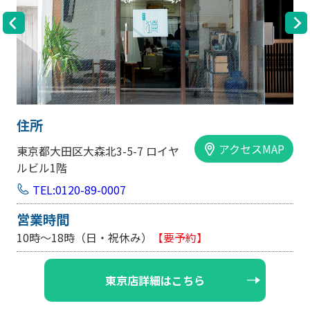
住所
セスMAP
アクセス
大阪市中央区内平野町1-1-5 西大
手前ビル103号
TEL:0120-89-0007
営業時間
10時～18時（日・祝休み/土曜は不定休）
【要予
大阪店詳細はこちら