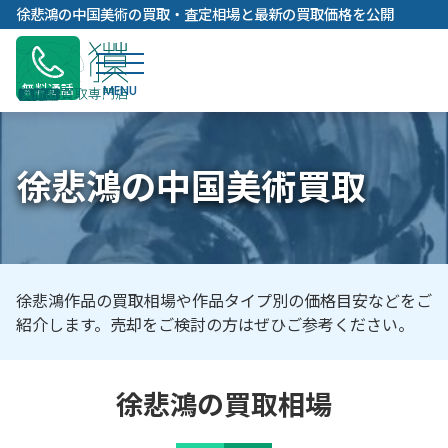
内
徐悲鴻の中国美術の買取・査定相場と最新の買取価格を公開
容
を
ス
無料通話
キ
ッ
プ
徐悲鴻の中国美術買取
徐悲鴻作品の買取相場や作品タイプ別の価格目安などをご
紹介します。売却をご検討の方はぜひご参考ください。
徐悲鴻の買取相場