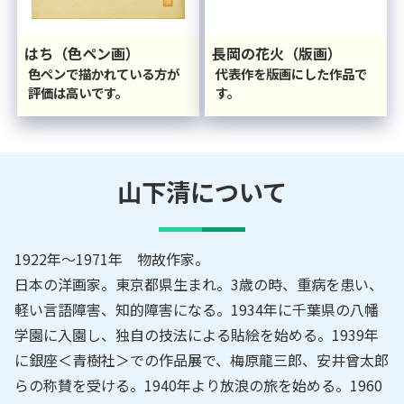
はち（色ペン画）
長岡の花火（版画）
色ペンで描かれている方が
代表作を版画にした作品で
評価は高いです。
す。
山下清
について
1922年～1971年 物故作家。
日本の洋画家。東京都県生まれ。3歳の時、重病を患い、
軽い言語障害、知的障害になる。1934年に千葉県の八幡
学園に入園し、独自の技法による貼絵を始める。1939年
に銀座＜青樹社＞での作品展で、梅原龍三郎、安井曾太郎
らの称賛を受ける。1940年より放浪の旅を始める。1960