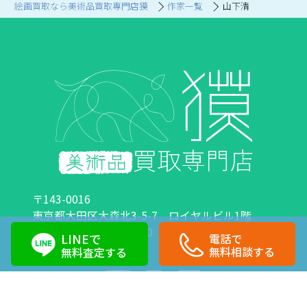
絵画買取なら美術品買取専門店獏
作家一覧
山下清
〒143-0016
東京都大田区大森北3-5-7 ロイヤルビル1階
営業時間：10:00～18:00 定休日：日曜日・祝日
LINEで
電話で
0120-89-0007
03-6423-1033
無料相談する
無料査定する