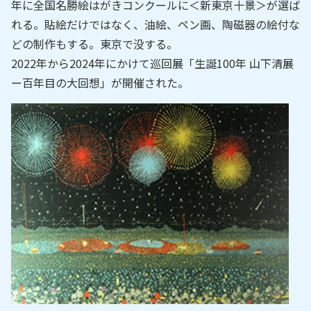
年に全国名勝絵はがきコンクールに＜新東京十景＞が選ば
れる。貼絵だけではなく、油絵、ペン画、陶磁器の絵付な
どの制作もする。東京で没する。
2022年から2024年にかけて巡回展「生誕100年 山下清展
ー百年目の大回想」が開催された。