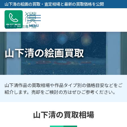
内
山下清の絵画の買取・査定相場と最新の買取価格を公開
容
を
ス
無料通話
キ
ッ
プ
山下清の絵画買取
山下清作品の買取相場や作品タイプ別の価格目安などをご
紹介します。売却をご検討の方はぜひご参考ください。
山下清の買取相場