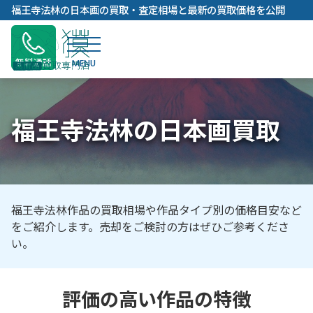
内
福王寺法林の日本画の買取・査定相場と最新の買取価格を公開
容
を
ス
無料通話
キ
ッ
プ
福王寺法林の日本画買取
福王寺法林作品の買取相場や作品タイプ別の価格目安など
をご紹介します。売却をご検討の方はぜひご参考くださ
い。
評価の高い作品の特徴