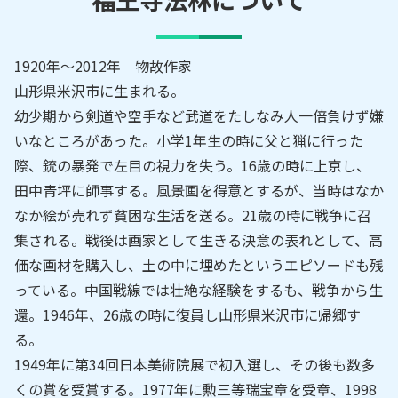
1920年～2012年 物故作家
山形県米沢市に生まれる。
幼少期から剣道や空手など武道をたしなみ人一倍負けず嫌
いなところがあった。小学1年生の時に父と猟に行った
際、銃の暴発で左目の視力を失う。16歳の時に上京し、
田中青坪に師事する。風景画を得意とするが、当時はなか
なか絵が売れず貧困な生活を送る。21歳の時に戦争に召
集される。戦後は画家として生きる決意の表れとして、高
価な画材を購入し、土の中に埋めたというエピソードも残
っている。中国戦線では壮絶な経験をするも、戦争から生
還。1946年、26歳の時に復員し山形県米沢市に帰郷す
る。
1949年に第34回日本美術院展で初入選し、その後も数多
くの賞を受賞する。1977年に勲三等瑞宝章を受章、1998