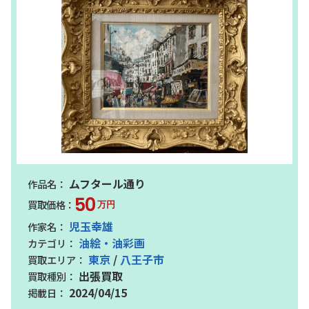
ムフタール通り
50
万円
児玉幸雄
油絵・油彩画
東京
/
八王子市
出張買取
2024/04/15