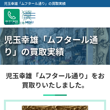
内
児玉幸雄「ムフタール通り」の買取実績
容
を
ス
無料通話
キ
ッ
児玉幸雄「ムフタール通
プ
り」の買取実績
児玉幸雄「ムフタール通り」をお
買取りいたしました。