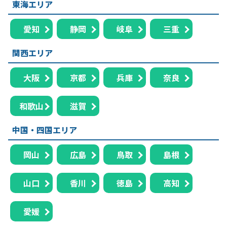
東海エリア
愛知
静岡
岐阜
三重
関西エリア
大阪
京都
兵庫
奈良
和歌山
滋賀
中国・四国エリア
岡山
広島
鳥取
島根
山口
香川
徳島
高知
愛媛