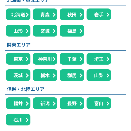
北海道
青森
秋田
岩手
山形
宮城
福島
関東エリア
東京
神奈川
千葉
埼玉
茨城
栃木
群馬
山梨
信越・北陸エリア
福井
新潟
長野
富山
石川