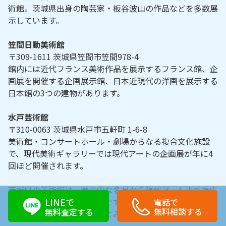
術館。茨城県出身の陶芸家・板谷波山の作品などを多数展
示しています。
笠間日動美術館
〒309-1611 茨城県笠間市笠間978-4
館内には近代フランス美術作品を展示するフランス館、企
画展を開催する企画展示館、日本近現代の洋画を展示する
日本館の3つの建物があります。
水戸芸術館
〒310-0063 茨城県水戸市五軒町 1-6-8
美術館・コンサートホール・劇場からなる複合文化施設
で、現代美術ギャラリーでは現代アートの企画展が年に4
回ほど開催されます。
茨城県の美術館は、歴史的な名品から現代アートまで幅広
LINEで
電話で
いジャンルを楽しめる場所です。皆さんもぜひ訪れて、素
無料相談する
無料査定する
晴らしい芸術作品を堪能してみてください。