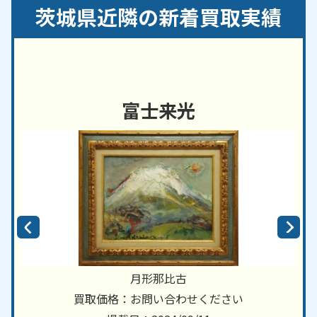
ら市／神栖市／河内町／北茨城市／古河市／五霞町
茨城県近隣の新着買取実績
／境町／桜川市／下妻市／常総市／城里町／大子町
／高萩市／筑西市／
つくば市
／つくばみらい市／土
浦市／東海村／利根町／
取手市
／那珂市／行方市／
坂東市／常陸太田市／常陸大宮市／日立市／ひたち
なか市／鉾田市／
水戸市
／美浦村／守谷市／八千代
富士来光
町／結城市／龍ヶ崎市
福島県
・
栃木県
・
千葉県
など、近隣地域からのご依
頼にも対応しております。
月形那比古
買取価格：お問い合わせください