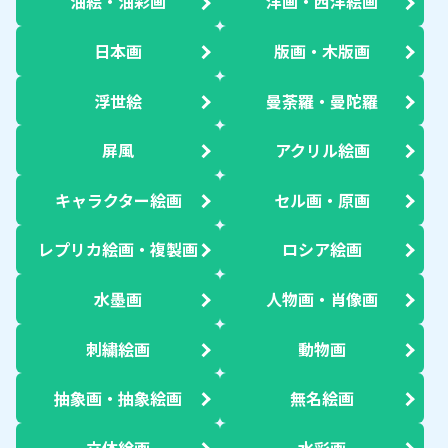
油絵・油彩画
洋画・西洋絵画
日本画
版画・木版画
浮世絵
曼荼羅・曼陀羅
屏風
アクリル絵画
キャラクター絵画
セル画・原画
レプリカ絵画・複製画
ロシア絵画
水墨画
人物画・肖像画
刺繍絵画
動物画
抽象画・抽象絵画
無名絵画
立体絵画
水彩画