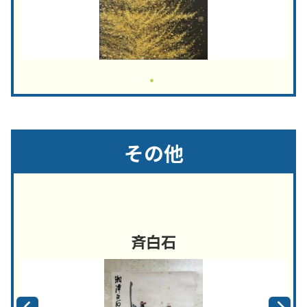
その他
斉白石