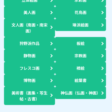
美人画
花鳥画
文人画（南画・南宋
琳派絵画
画）
狩野派作品
板絵
静物画
宗教画
フレスコ画
襖絵
博物画
絵葉書
美術書（画集・写生
神仏画（仏画・神画）
帖・古書）