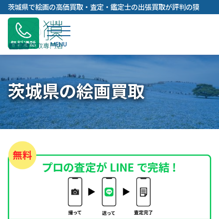
内
茨城県で絵画の高価買取・査定・鑑定士の出張買取が評判の獏
容
を
ス
無料通話
キ
ッ
プ
茨城県の絵画買取