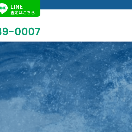
LINE
査定はこちら
89-0007
ブログ
油絵買取
店舗での買取
名古屋店
求人情報
リトグラフ買取
催事買取
Facebook
中国書画買取
作家一覧