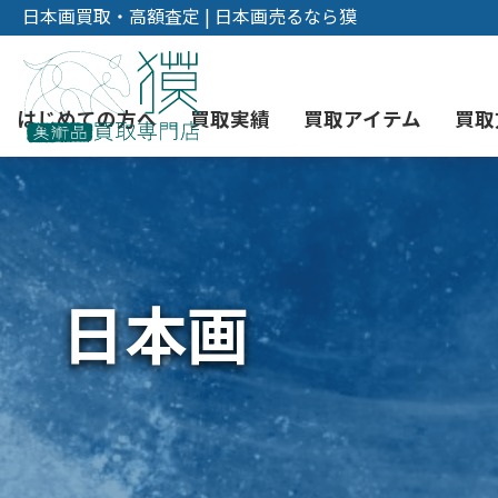
日本画買取・高額査定 | 日本画売るなら獏
はじめての方へ
買取実績
買取アイテム
買取
初めての美術品売却
絵画買取
3つの買取方法
東京店
会社概要
日本画
版画買取
宅配・郵送買取
消費者志向自主宣言
YOUTUBE
シルクスクリーン買取
時価評価サービス
曼荼羅買取