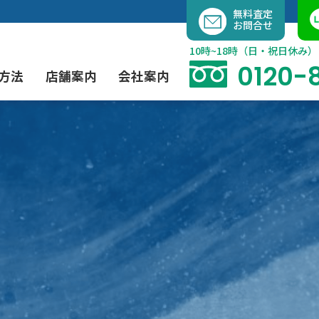
内
無料査定
お問合せ
容
を
10時~18時（日・祝日休み）
ス
0120-
方法
店舗案内
会社案内
キ
ッ
プ
よくあるご質問
現代アート買取
出張買取（無料）
大阪店
当社の特徴
日本画買取
業者間オークション出品代行
instagram
浮世絵買取
買取アイテム一覧はこちら