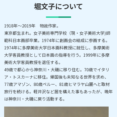
堀文子
について
1918年～2019年 物故作家。
東京都生まれ。女子美術専門学校（現・女子美術大学)師
範科日本画部卒業。1974年に創画会の結成に参画する。
1974年に多摩美術大学日本画科教授に就任し、多摩美術
大学客員教授として日本画の指導を行う。1999年に多摩
美術大学客員教授を退任する。
49歳で都心から神奈川・大磯に移り住む。70歳でイタリ
ア・トスカーナに移住。帰国後も未知なる世界を求め、
77歳アマゾン、80歳ペルー、81歳ヒマラヤ山麓へと取材
旅行を続ける。軽井沢など居を構えた事もあったが、晩年
は神奈川・大磯に戻り活動する。