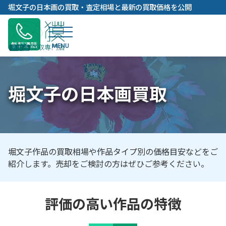
内
堀文子の日本画の買取・査定相場と最新の買取価格を公開
容
を
ス
無料通話
キ
ッ
プ
堀文子の日本画買取
堀文子作品の買取相場や作品タイプ別の価格目安などをご
紹介します。売却をご検討の方はぜひご参考ください。
評価の高い作品の特徴