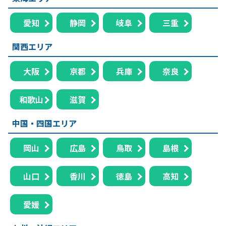
愛知
静岡
岐阜
三重
関西エリア
大阪
京都
兵庫
奈良
和歌山
滋賀
中国・四国エリア
岡山
広島
鳥取
島根
山口
香川
徳島
高知
愛媛