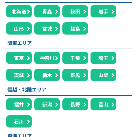
北海道
青森
秋田
岩手
山形
宮城
福島
関東エリア
東京
神奈川
千葉
埼玉
茨城
栃木
群馬
山梨
信越・北陸エリア
福井
新潟
長野
富山
石川
東海エリア