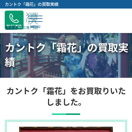
内
カントク「霜花」の買取実績
容
を
ス
無料通話
キ
ッ
カントク「霜花」の買取実
プ
績
カントク「霜花」をお買取りいた
しました。