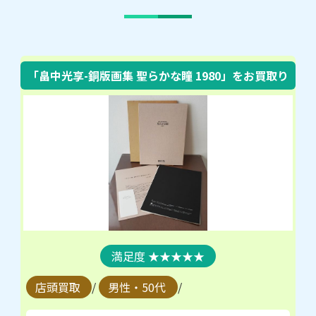
「畠中光享-銅版画集 聖らかな瞳 1980」をお買取り
★★★★★
店頭買取
/
男性・50代
/