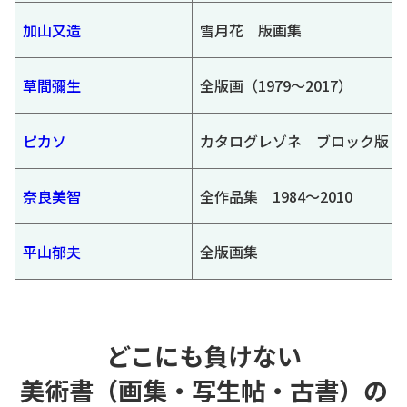
加山又造
雪月花 版画集
草間彌生
全版画（1979～2017）
ピカソ
カタログレゾネ ブロック版
奈良美智
全作品集 1984～2010
平山郁夫
全版画集
どこにも負けない
美術書（画集・写生帖・古書）の