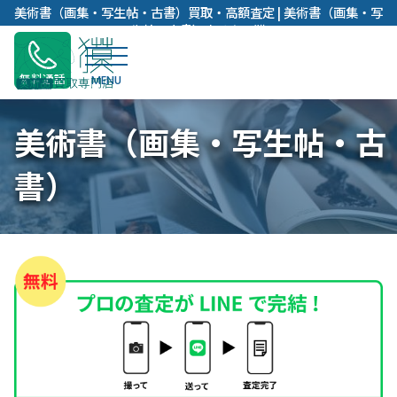
内
美術書（画集・写生帖・古書）買取・高額査定 | 美術書（画集・写
容
生帖・古書）売るなら獏
を
ス
無料通話
キ
ッ
美術書（画集・写生帖・古
プ
書）