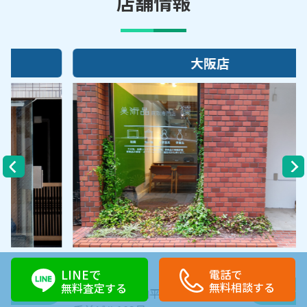
店舗情報
大阪店
住所
LINEで
電話で
無料相談する
無料査定する
アクセスMAP
大阪市中央区内平野町1-1-5 西大