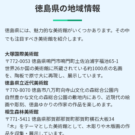
徳島県の地域情報
徳島県には、魅力的な美術館がいくつかあります。その中
でも注目すべき美術館を紹介します。
大塚国際美術館
〒772-0053 徳島県鳴門市鳴門町土佐泊浦字福池65-1
世界26か国の美術館に所蔵されている約1000点の名画
を、陶板で原寸大に再現し、展示しています。
徳島県立近代美術館
〒770-8070 徳島市八万町向寺山文化の森総合公園内
自然豊かな文化の森総合公園の敷地内にあり、近現代の絵
画や彫刻、徳島ゆかりの作家の作品を楽しめます。
相生森林美術館
〒771-5411 徳島県那賀郡那賀町那賀町横石大板34
「木」をテーマとした美術館として、木彫りや木版画の作
品を収集・展示しています。