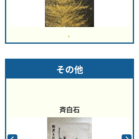
その他
斉白石