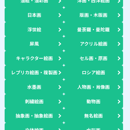
油絵・油彩画
洋画・西洋絵画
日本画
版画・木版画
浮世絵
曼荼羅・曼陀羅
屏風
アクリル絵画
キャラクター絵画
セル画・原画
レプリカ絵画・複製画
ロシア絵画
水墨画
人物画・肖像画
刺繍絵画
動物画
抽象画・抽象絵画
無名絵画
立体絵画
水彩画