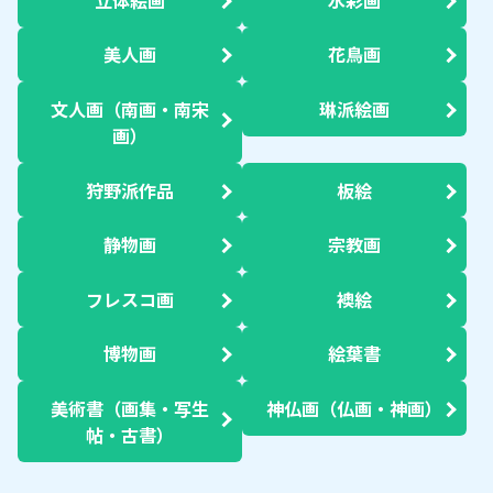
美人画
花鳥画
文人画（南画・南宋
琳派絵画
画）
狩野派作品
板絵
静物画
宗教画
フレスコ画
襖絵
博物画
絵葉書
美術書（画集・写生
神仏画（仏画・神画）
帖・古書）