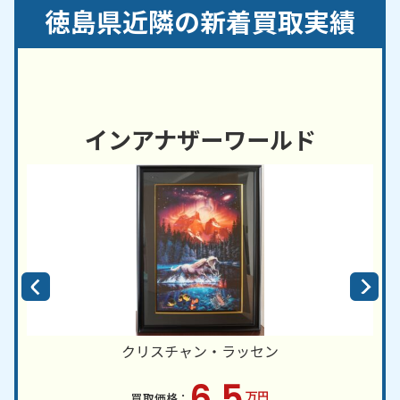
島市／佐那河内村／つるぎ町／
徳島市
／那賀町／鳴
徳島県近隣の新着買取実績
門市／東みよし町／松茂町／美波町／美馬市／三好
市／牟岐町／吉野川市
香川県
・
愛媛県
・
高知県
など、近隣地域からのご依
頼にも対応しております。
インアナザーワールド
クリスチャン・ラッセン
6.5
万円