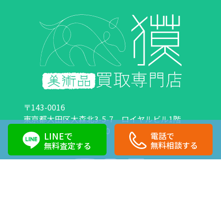
〒143-0016
東京都大田区大森北3-5-7 ロイヤルビル1階
営業時間：10:00～18:00 定休日：日曜日・祝日
LINEで
電話で
0120-89-0007
03-6423-1033
無料相談する
無料査定する
Copyright©株式会社獏 All Right Reserved.