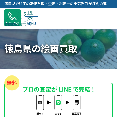
内
徳島県で絵画の高価買取・査定・鑑定士の出張買取が評判の獏
容
を
ス
無料通話
キ
ッ
プ
徳島県の絵画買取