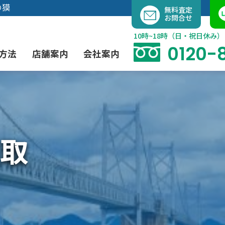
内
の獏
無料査定
お問合せ
容
を
10時~18時（日・祝日休み）
ス
0120-
方法
店舗案内
会社案内
キ
ッ
プ
よくあるご質問
現代アート買取
出張買取（無料）
大阪店
当社の特徴
取
茶道具買取
業者間オークション出品代行
instagram
彫刻・ブロンズ買取
工芸品買取