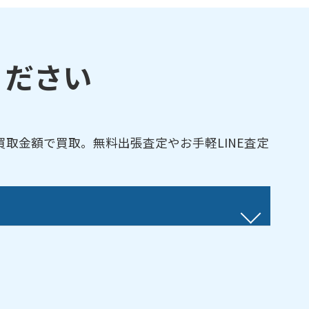
ください
取金額で買取。無料出張査定やお手軽LINE査定
／土庄町／直島町／東かがわ市／丸亀市／まん