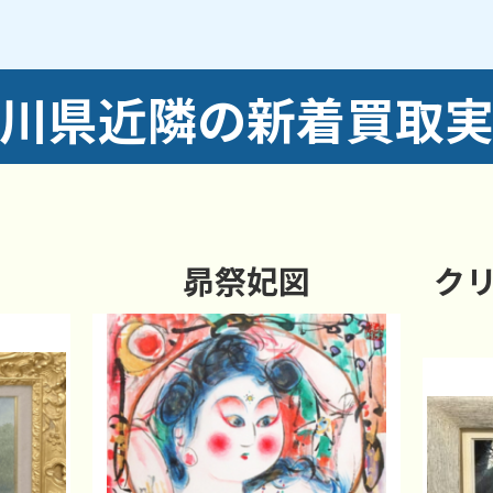
川県近隣の新着買取
昴祭妃図
ク