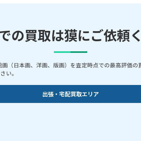
での買取は獏にご依頼
絵画（日本画、洋画、版画）を査定時点での最高評価の買
ださい。
出張・宅配買取エリア
市／さぬき市／善通寺市／小豆島町／
高松市
／多度津町
のご依頼にも対応しております。