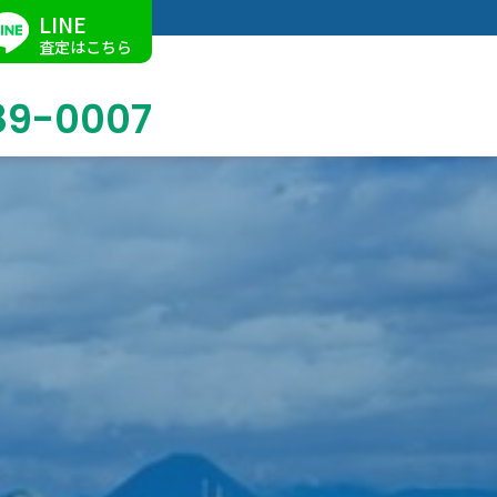
LINE
査定はこちら
89-0007
ブログ
掛軸買取
店舗での買取
名古屋店
求人情報
陶磁器・陶器買取
催事買取
Facebook
美術品・古美術品買取
ジュエリー・ウォッチ買取