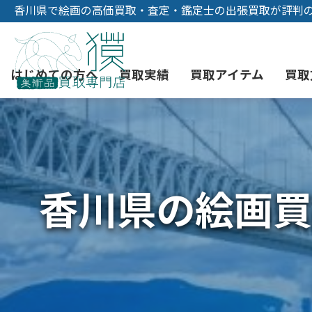
香川県で絵画の高価買取・査定・鑑定士の出張買取が評判
はじめての方へ
買取実績
買取アイテム
買取
初めての美術品売却
絵画買取
3つの買取方法
東京店
会社概要
香川県の絵画買
骨董品買取
宅配・郵送買取
消費者志向自主宣言
YOUTUBE
西洋アンティーク買取
時価評価サービス
中国骨董品買取