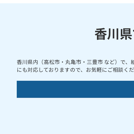
香川県
香川県内（高松市・丸亀市・三豊市 など）で、
にも対応しておりますので、お気軽にご相談く
綾川町／宇多津町／観音寺市／琴平町／坂出
のう町／三豊市／三木町
高知県
・
愛媛県
・
徳島県
など、近隣地域から