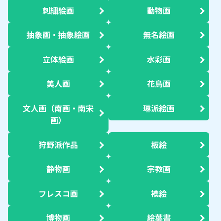
刺繍絵画
動物画
抽象画・抽象絵画
無名絵画
立体絵画
水彩画
美人画
花鳥画
文人画（南画・南宋
琳派絵画
画）
狩野派作品
板絵
静物画
宗教画
フレスコ画
襖絵
博物画
絵葉書