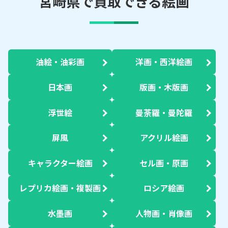
宮崎県で買取できる絵画
油絵・油彩画
洋画・西洋絵画
日本画
版画・木版画
浮世絵
曼荼羅・曼陀羅
屏風
アクリル絵画
キャラクター絵画
セル画・原画
レプリカ絵画・複製画
ロシア絵画
水墨画
人物画・肖像画