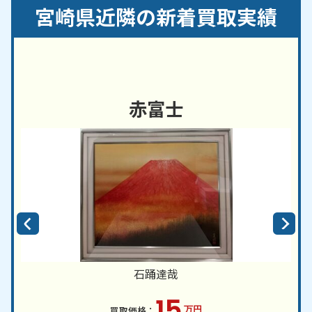
葉村／高原町／高鍋町／都農町／高千穂町／延岡市
宮崎県近隣の新着買取実績
／日南市／西米良村／日向市／日之影町／
宮崎市
／
都城市／三股町／諸塚村／美郷町
大分県
・
熊本県
・
鹿児島県
など、近隣地域からのご
依頼にも対応しております。
赤富士
石踊達哉
15
万円