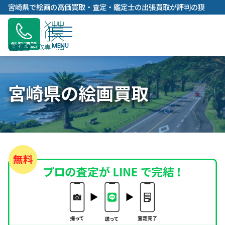
内
宮崎県で絵画の高価買取・査定・鑑定士の出張買取が評判の獏
容
を
ス
無料通話
キ
ッ
プ
宮崎県の絵画買取