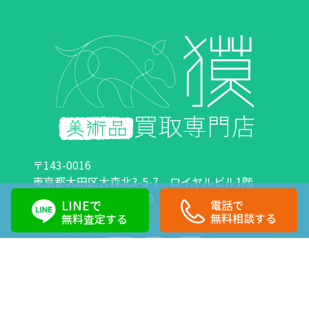
〒143-0016
東京都大田区大森北3-5-7 ロイヤルビル1階
営業時間：10:00～18:00 定休日：日曜日・祝日
LINEで
電話で
0120-89-0007
03-6423-1033
無料相談する
無料査定する
Copyright©株式会社獏 All Right Reserved.