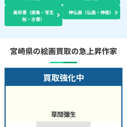
美術書（画集・写生
神仏画（仏画・神画）
帖・古書）
宮崎県の絵画買取の急上昇作家
買取強化中
草間彌生