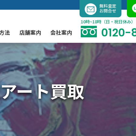
内
無料査定
お問合せ
容
を
10時~18時（日・祝日休み）
ス
0120-
方法
店舗案内
会社案内
キ
ッ
プ
よくあるご質問
現代アート買取
出張買取（無料）
大阪店
当社の特徴
アート買取
茶道具買取
業者間オークション出品代行
instagram
彫刻・ブロンズ買取
工芸品買取