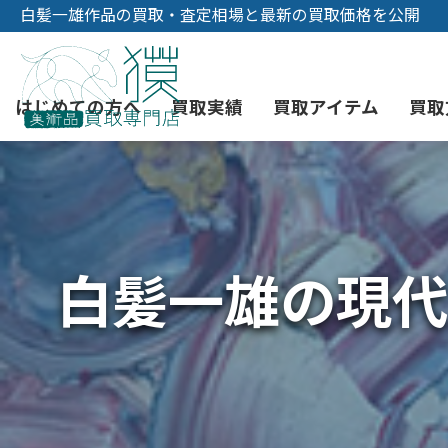
白髪一雄作品の買取・査定相場と最新の買取価格を公開
はじめての方へ
買取実績
買取アイテム
買取
初めての美術品売却
絵画買取
3つの買取方法
東京店
会社概要
白髪一雄の現代
骨董品買取
宅配・郵送買取
消費者志向自主宣言
YOUTUBE
西洋アンティーク買取
時価評価サービス
中国骨董品買取