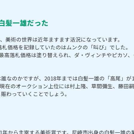
が白髪一雄だった
り、美術の世界は近年ますます活況になっています。
高落札価格を記録していたのはムンクの「叫び」でした
最高落札価格は塗り替えられ、ダ・ヴィンチやピカソ、モ
誰なのかですが、2018年までは白髪一雄の「高尾」が1
た。現在のオークション上位には村上隆、草間彌生、藤田
に賑わっていくことでしょう。
21年から主宰する美術賞です。尼崎市出身の白髪一雄の