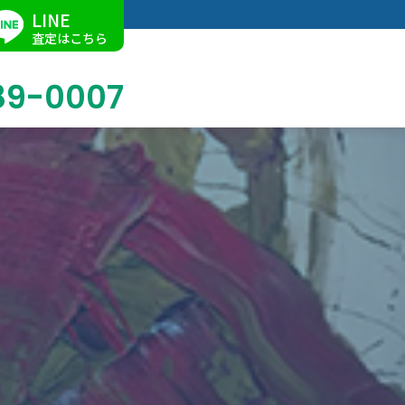
LINE
査定はこちら
89-0007
ブログ
掛軸買取
店舗での買取
名古屋店
求人情報
陶磁器・陶器買取
催事買取
Facebook
美術品・古美術品買取
ジュエリー・ウォッチ買取