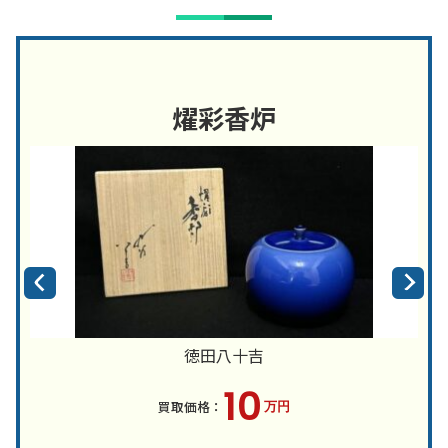
燿彩香炉
徳田八十吉
10
万円