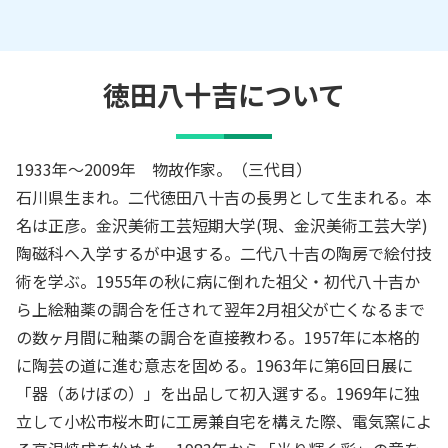
徳田八十吉
について
1933年～2009年 物故作家。（三代目）
石川県生まれ。二代徳田八十吉の長男として生まれる。本
名は正彦。金沢美術工芸短期大学(現、金沢美術工芸大学)
陶磁科へ入学するが中退する。二代八十吉の陶房で絵付技
術を学ぶ。1955年の秋に病に倒れた祖父・初代八十吉か
ら上絵釉薬の調合を任されて翌年2月祖父が亡くなるまで
の数ヶ月間に釉薬の調合を直接教わる。1957年に本格的
に陶芸の道に進む意志を固める。1963年に第6回日展に
「器（あけぼの）」を出品して初入選する。1969年に独
立して小松市桜木町に工房兼自宅を構えた際、電気窯によ