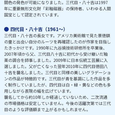
間色の発色が可能になりました。三代目・八十吉は1997
年に重要無形文化財「彩釉磁器」の保持者、いわゆる人間
国宝として認定されています。
四代目・八十吉（1961～）
三代目・八十吉の長女です。アメリカ美術館で見た景徳鎮
の壷と出会い自分のルーツを再確認したのが作家を目指し
たきっかけです。1990年に九谷焼技術研修所を卒業後、
2007年頃から父、三代目八十吉に初代から受け継いだ釉
薬の調合を師事しました。2009年に日本伝統工芸展に入
選しました。父が亡くなった翌年2010年に四代目徳田八
十吉を襲名しました。三代目と同様の美しいグラデーショ
ンの作品が特徴的です。三代目が青を基調にした作品を多
く制作していましたが、四代目は白・緑・黄などの色も多
用しながら表現の幅を広げています。
襲名してから約10年しか経過していないため、二次流通
の市場価格は安定していません。今後の活躍次第では三代
目のような評価額まで上がるかもしれません。