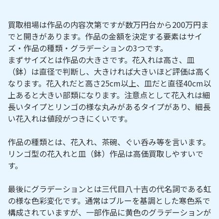
買取相場は作品の内容次第ですが数万円台から200万円ま
でと開きがあります。作品の金額を決定する要素はサイ
ズ・作品の種類・グラデーションの3つです。
まずサイズとは作品の大きさです。花入れは高さ、皿
（鉢）は直径で判断し、大きければ大きいほど評価は高く
なります。花入れだと高さ25cm以上、皿だと直径40cm以
上あると大きい部類になります。注意点として花入れは細
長いタイプとリンゴの様な丸みがあるタイプがあり、細長
い花入れは値段がつきにくいです。
作品の種類とは、花入れ、茶碗、ぐい呑み等を言います。
リンゴ型の花入れと皿（鉢）作品は高価買取しやすいで
す。
最後にグラデーションとは三代目八十吉の代名詞である虹
の様な色彩変化です。通常はブルーを基調とした寒色系で
構成されていますが、一部作品に黄色のグラデーションが