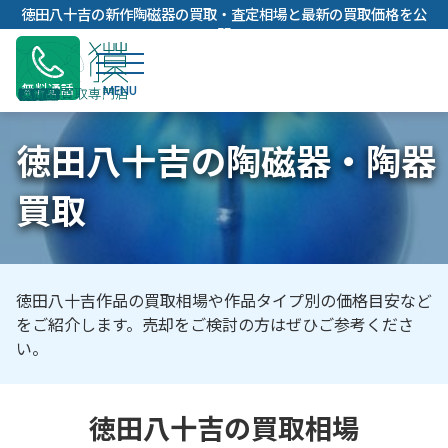
内
徳田八十吉の新作陶磁器の買取・査定相場と最新の買取価格を公
容
開
を
ス
無料通話
キ
ッ
徳田八十吉の陶磁器・陶器
プ
買取
徳田八十吉作品の買取相場や作品タイプ別の価格目安など
をご紹介します。売却をご検討の方はぜひご参考くださ
い。
徳田八十吉の買取相場