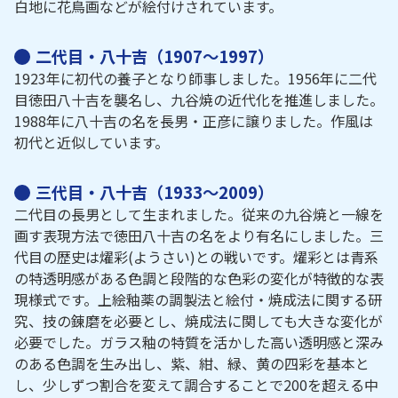
白地に花鳥画などが絵付けされています。
二代目・八十吉（1907～1997）
1923年に初代の養子となり師事しました。1956年に二代
目徳田八十吉を襲名し、九谷焼の近代化を推進しました。
1988年に八十吉の名を長男・正彦に譲りました。作風は
初代と近似しています。
三代目・八十吉（1933～2009）
二代目の長男として生まれました。従来の九谷焼と一線を
画す表現方法で徳田八十吉の名をより有名にしました。三
代目の歴史は燿彩(ようさい)との戦いです。燿彩とは青系
の特透明感がある色調と段階的な色彩の変化が特徴的な表
現様式です。上絵釉薬の調製法と絵付・焼成法に関する研
究、技の錬磨を必要とし、焼成法に関しても大きな変化が
必要でした。ガラス釉の特質を活かした高い透明感と深み
のある色調を生み出し、紫、紺、緑、黄の四彩を基本と
し、少しずつ割合を変えて調合することで200を超える中